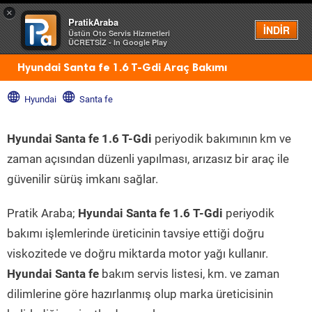
×
PratikAraba
Menü
İNDİR
Üstün Oto Servis Hizmetleri
ÜCRETSİZ - In Google Play
Hyundai Santa fe 1.6 T-Gdi Araç Bakımı
Hyundai
Santa fe
Hyundai Santa fe 1.6 T-Gdi
periyodik bakımının km ve
zaman açısından düzenli yapılması, arızasız bir araç ile
güvenilir sürüş imkanı sağlar.
Pratik Araba;
Hyundai Santa fe 1.6 T-Gdi
periyodik
bakımı işlemlerinde üreticinin tavsiye ettiği doğru
viskozitede ve doğru miktarda motor yağı kullanır.
Hyundai Santa fe
bakım servis listesi, km. ve zaman
dilimlerine göre hazırlanmış olup marka üreticisinin