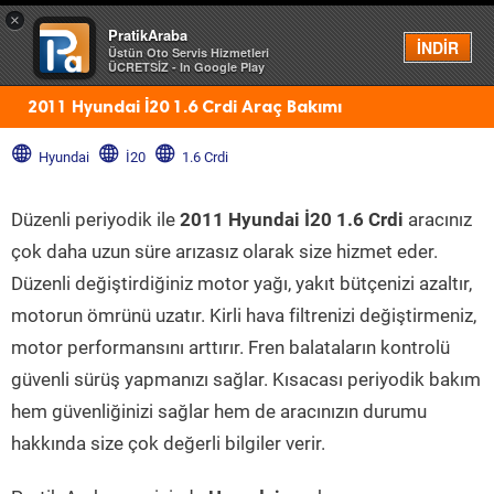
×
PratikAraba
Menü
İNDİR
Üstün Oto Servis Hizmetleri
ÜCRETSİZ - In Google Play
2011 Hyundai İ20 1.6 Crdi Araç Bakımı
Hyundai
İ20
1.6 Crdi
Düzenli periyodik ile
2011 Hyundai İ20 1.6 Crdi
aracınız
çok daha uzun süre arızasız olarak size hizmet eder.
Düzenli değiştirdiğiniz motor yağı, yakıt bütçenizi azaltır,
motorun ömrünü uzatır. Kirli hava filtrenizi değiştirmeniz,
motor performansını arttırır. Fren balataların kontrolü
güvenli sürüş yapmanızı sağlar. Kısacası periyodik bakım
hem güvenliğinizi sağlar hem de aracınızın durumu
hakkında size çok değerli bilgiler verir.