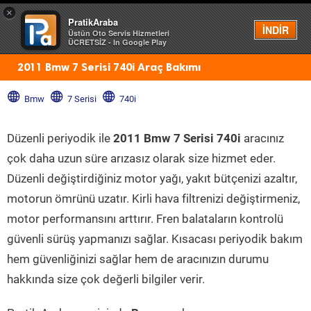
×
PratikAraba
Menü
İNDİR
Üstün Oto Servis Hizmetleri
ÜCRETSİZ - In Google Play
2011 Bmw 7 Serisi 740i Araç Bakımı
Bmw
7 Serisi
740i
Düzenli periyodik ile
2011 Bmw 7 Serisi 740i
aracınız
çok daha uzun süre arızasız olarak size hizmet eder.
Düzenli değiştirdiğiniz motor yağı, yakıt bütçenizi azaltır,
motorun ömrünü uzatır. Kirli hava filtrenizi değiştirmeniz,
motor performansını arttırır. Fren balataların kontrolü
güvenli sürüş yapmanızı sağlar. Kısacası periyodik bakım
hem güvenliğinizi sağlar hem de aracınızın durumu
hakkında size çok değerli bilgiler verir.