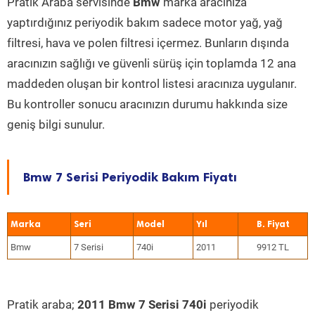
Pratik Araba servisinde
Bmw
marka aracınıza
yaptırdığınız periyodik bakım sadece motor yağ, yağ
filtresi, hava ve polen filtresi içermez. Bunların dışında
aracınızın sağlığı ve güvenli sürüş için toplamda 12 ana
maddeden oluşan bir kontrol listesi aracınıza uygulanır.
Bu kontroller sonucu aracınızın durumu hakkında size
geniş bilgi sunulur.
Bmw 7 Serisi Periyodik Bakım Fiyatı
Marka
Seri
Model
Yıl
Bmw
7 Serisi
740i
2011
9912 TL
Pratik araba;
2011 Bmw 7 Serisi 740i
periyodik