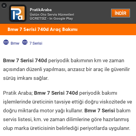
×
PratikAraba
Menü
İNDİR
Üstün Oto Servis Hizmetleri
ÜCRETSİZ - In Google Play
Bmw 7 Serisi 740d Araç Bakımı
Bmw
7 Serisi
Bmw 7 Serisi 740d
periyodik bakımının km ve zaman
açısından düzenli yapılması, arızasız bir araç ile güvenilir
sürüş imkanı sağlar.
Pratik Araba;
Bmw 7 Serisi 740d
periyodik bakımı
işlemlerinde üreticinin tavsiye ettiği doğru viskozitede ve
doğru miktarda motor yağı kullanır.
Bmw 7 Serisi
bakım
servis listesi, km. ve zaman dilimlerine göre hazırlanmış
olup marka üreticisinin belirlediği periyotlarda uygulanır.