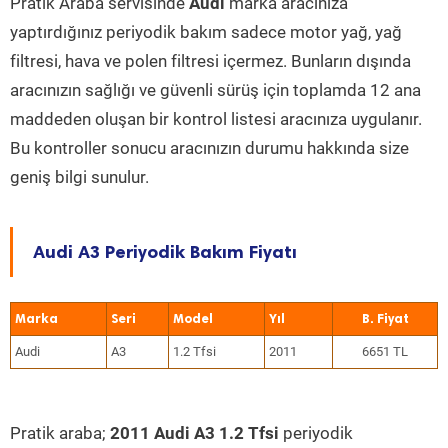
Pratik Araba servisinde
Audi
marka aracınıza
yaptırdığınız periyodik bakım sadece motor yağ, yağ
filtresi, hava ve polen filtresi içermez. Bunların dışında
aracınızın sağlığı ve güvenli sürüş için toplamda 12 ana
maddeden oluşan bir kontrol listesi aracınıza uygulanır.
Bu kontroller sonucu aracınızın durumu hakkında size
geniş bilgi sunulur.
Audi A3 Periyodik Bakım Fiyatı
Marka
Seri
Model
Yıl
Audi
A3
1.2 Tfsi
2011
6651 TL
Pratik araba;
2011 Audi A3 1.2 Tfsi
periyodik