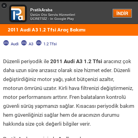
×
PratikAraba
Menü
İNDİR
Üstün Oto Servis Hizmetleri
ÜCRETSİZ - In Google Play
2011 Audi A3 1.2 Tfsi Araç Bakımı
Audi
A3
1.2 Tfsi
Düzenli periyodik ile
2011 Audi A3 1.2 Tfsi
aracınız çok
daha uzun süre arızasız olarak size hizmet eder. Düzenli
değiştirdiğiniz motor yağı, yakıt bütçenizi azaltır,
motorun ömrünü uzatır. Kirli hava filtrenizi değiştirmeniz,
motor performansını arttırır. Fren balataların kontrolü
güvenli sürüş yapmanızı sağlar. Kısacası periyodik bakım
hem güvenliğinizi sağlar hem de aracınızın durumu
hakkında size çok değerli bilgiler verir.