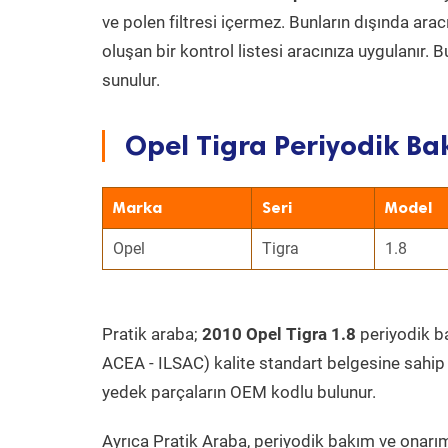
ve polen filtresi içermez. Bunların dışında ar
oluşan bir kontrol listesi aracınıza uygulanır.
sunulur.
Opel Tigra Periyodik Ba
Marka
Seri
Model
Opel
Tigra
1.8
Pratik araba;
2010 Opel Tigra 1.8
periyodik ba
ACEA - ILSAC) kalite standart belgesine sahip
yedek parçaların OEM kodlu bulunur.
Ayrıca Pratik Araba, periyodik bakım ve onarım