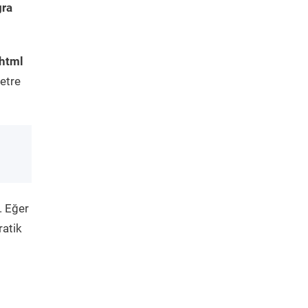
gra
html
etre
. Eğer
ratik