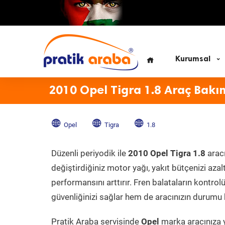
Kurumsal
2010 Opel Tigra 1.8 Araç Bakı
Opel
Tigra
1.8
Düzenli periyodik ile
2010 Opel Tigra 1.8
aracı
değiştirdiğiniz motor yağı, yakıt bütçenizi azal
performansını arttırır. Fren balataların kontr
güvenliğinizi sağlar hem de aracınızın durumu h
Pratik Araba servisinde
Opel
marka aracınıza y