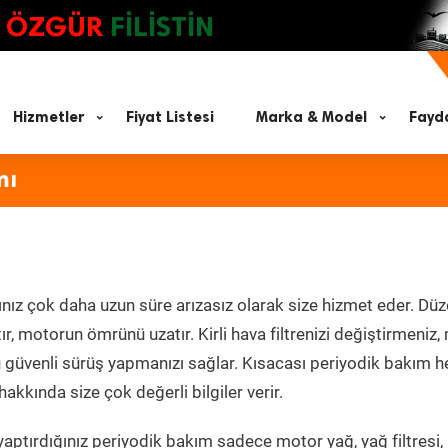
ÖZGÜR
FİLİSTİN
Hizmetler
Fiyat Listesi
Marka & Model
Fayda
mı
nız çok daha uzun süre arızasız olarak size hizmet eder. Düz
tır, motorun ömrünü uzatır. Kirli hava filtrenizi değiştirmeniz
olü güvenli sürüş yapmanızı sağlar. Kısacası periyodik bakım 
akkında size çok değerli bilgiler verir.
aptırdığınız periyodik bakım sadece motor yağ, yağ filtresi,