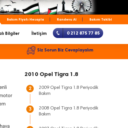
Bakım Fiyatı Hesapla
Randevu Al
Bakım Takibi
0 212 875 77 85
lı Bilgiler
İletişim
Siz Sorun Biz Cevaplayalım
2010 Opel Tigra 1.8
enli
2009 Opel Tigra 1.8 Periyodik
2
Bakım
, motor
hem
2008 Opel Tigra 1.8 Periyodik
3
Bakım
 hava