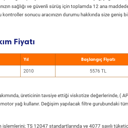
acınızın sağlığı ve güvenli sürüş için toplamda 12 ana madded
 Bu kontroller sonucu aracınızın durumu hakkında size geniş bi
kım Fiyatı
Yıl
Başlangıç Fiyatı
2010
5576 TL
kımında, üreticinin tavsiye ettiği viskotize değerlerinde, ( AP
 motor yağ kullanır. Değişim yapılacak filtre gurubundaki tü
 işlemlerini; TS 12047 standartlarında ve 4077 sayılı tüketic