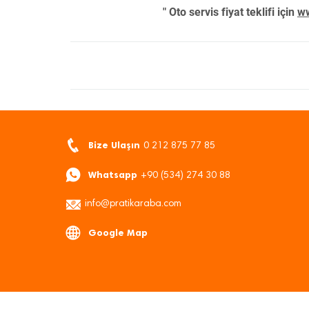
" Oto servis fiyat teklifi için
ww
Bize Ulaşın
0 212 875 77 85
Whatsapp
+90 (534) 274 30 88
info@pratikaraba.com
Google Map