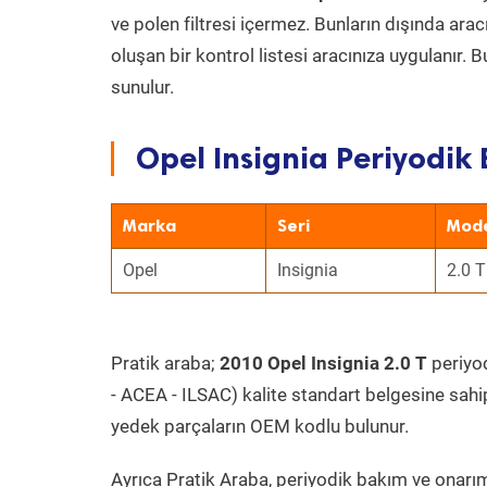
ve polen filtresi içermez. Bunların dışında ar
oluşan bir kontrol listesi aracınıza uygulanır.
sunulur.
Opel Insignia Periyodik 
Marka
Seri
Mod
Opel
Insignia
2.0 T
Pratik araba;
2010 Opel Insignia 2.0 T
periyod
- ACEA - ILSAC) kalite standart belgesine sahi
yedek parçaların OEM kodlu bulunur.
Ayrıca Pratik Araba, periyodik bakım ve onarım