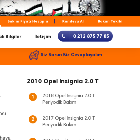
Bakım Fiyatı Hesapla
Randevu Al
Bakım Takibi
0 212 875 77 85
lı Bilgiler
İletişim
Siz Sorun Biz Cevaplayalım
2010 Opel Insignia 2.0 T
.
2018 Opel Insignia 2.0 T
1
Periyodik Bakım
ası
2017 Opel Insignia 2.0 T
2
Periyodik Bakım
 hava