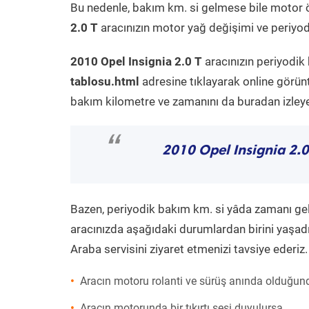
Bu nedenle, bakım km. si gelmese bile motor 
2.0 T
aracınızın motor yağ değişimi ve periyodi
2010 Opel Insignia 2.0 T
aracınızın periyodik
tablosu.html
adresine tıklayarak online görün
bakım kilometre ve zamanını da buradan izleyeb
“
2010 Opel Insignia 2.0
Bazen, periyodik bakım km. si yâda zamanı gelme
aracınızda aşağıdaki durumlardan birini yaşadı
Araba servisini ziyaret etmenizi tavsiye ederiz.
Aracın motoru rolanti ve sürüş anında olduğund
Aracın motorunda bir tıkırtı sesi duyulursa