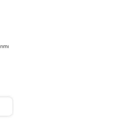
rımı
TL
Volvo Xc60 Periyodik Bakım 10.267 TL
2014 Model 2.0 D4 Motor