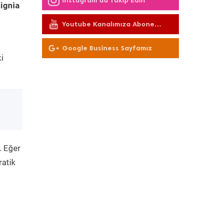
Instagram'da Takip Edin
ignia
Youtube Kanalımıza Abone
Olun
Google Business Sayfamız
i
. Eğer
ratik