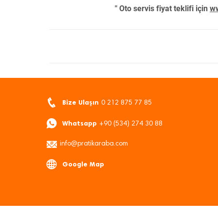
" Oto servis fiyat teklifi için
ww
Bize Ulaşın
0 212 875 77 85
Whatsapp
+90 (534) 274 30 88
info@pratikaraba.com
Google Map