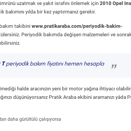
ömrünü uzatmak ve yakıt israfını önlemek için
2010 Opel Ins
k bakımını yılda bir kez yaptırmanız gerekir.
 bakım takibini
www.pratikaraba.com/periyodik-bakim-
tülersiniz. Periyodik bakımda değişen malzemeleri ve sonrak
ilirsiniz.
 T
periyodik bakım fiyatını hemen hesapla
”
diği halde aracınızın yeni bir motor yağına ihtiyacı olabilir
ğınızı düşünüyorsanız Pratik Araba ekibini aramanızı yâda P
an daha gürültülü çalışıyorsa