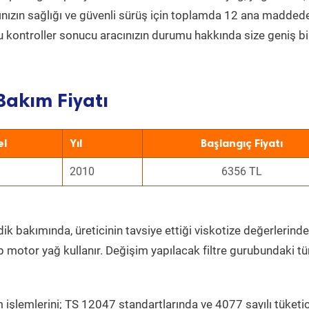
acınızın sağlığı ve güvenli sürüş için toplamda 12 ana madded
 Bu kontroller sonucu aracınızın durumu hakkında size geniş bi
Bakım Fiyatı
el
Yıl
Başlangıç Fiyatı
2010
6356 TL
ik bakımında, üreticinin tavsiye ettiği viskotize değerlerinde
p motor yağ kullanır. Değişim yapılacak filtre gurubundaki t
 işlemlerini; TS 12047 standartlarında ve 4077 sayılı tüketic