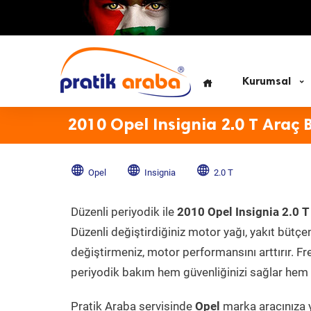
Kurumsal
2010 Opel Insignia 2.0 T Araç 
Opel
Insignia
2.0 T
Düzenli periyodik ile
2010 Opel Insignia 2.0 T
Düzenli değiştirdiğiniz motor yağı, yakıt bütçeni
değiştirmeniz, motor performansını arttırır. Fr
periyodik bakım hem güvenliğinizi sağlar hem d
Pratik Araba servisinde
Opel
marka aracınıza y