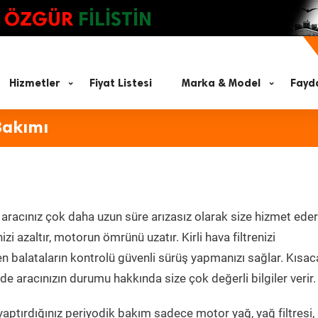
ÖZGÜR
FİLİSTİN
Hizmetler
Fiyat Listesi
Marka & Model
Fayda
Bakımı
aracınız çok daha uzun süre arızasız olarak size hizmet eder
zi azaltır, motorun ömrünü uzatır. Kirli hava filtrenizi
en balataların kontrolü güvenli sürüş yapmanızı sağlar. Kısac
e aracınızın durumu hakkında size çok değerli bilgiler verir.
aptırdığınız periyodik bakım sadece motor yağ, yağ filtresi,