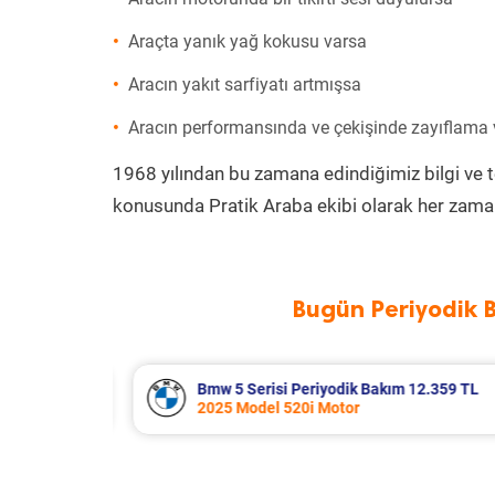
Araçta yanık yağ kokusu varsa
Aracın yakıt sarfiyatı artmışsa
Aracın performansında ve çekişinde zayıflama
1968 yılından bu zamana edindiğimiz bilgi ve 
konusunda Pratik Araba ekibi olarak her zaman
Bugün Periyodik 
2.359 TL
Suzuki Vitara Periyodik Bakım 7.680
2020 Model 1.4 BoosterJet Motor