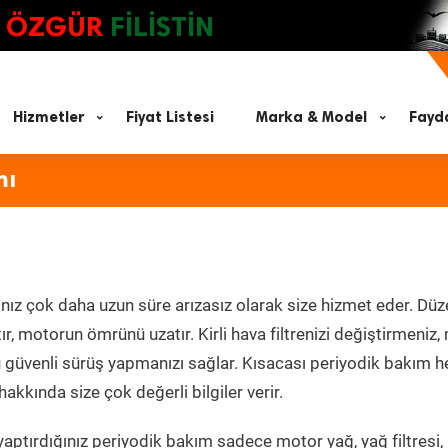
ÖZGÜR
FİLİSTİN
Hizmetler
Fiyat Listesi
Marka & Model
Fayda
mı
nız çok daha uzun süre arızasız olarak size hizmet eder. Düz
tır, motorun ömrünü uzatır. Kirli hava filtrenizi değiştirmeniz
olü güvenli sürüş yapmanızı sağlar. Kısacası periyodik bakım 
akkında size çok değerli bilgiler verir.
aptırdığınız periyodik bakım sadece motor yağ, yağ filtresi,