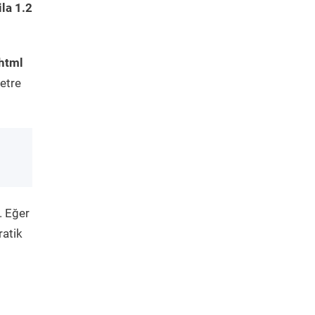
la 1.2
html
etre
. Eğer
ratik