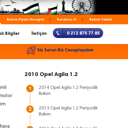
Bakım Fiyatı Hesapla
Randevu Al
Bakım Takibi
0 212 875 77 85
lı Bilgiler
İletişim
Siz Sorun Biz Cevaplayalım
2010 Opel Agila 1.2
enli
2014 Opel Agila 1.2 Periyodik
1
Bakım
, motor
hem
2013 Opel Agila 1.2 Periyodik
2
Bakım
 hava