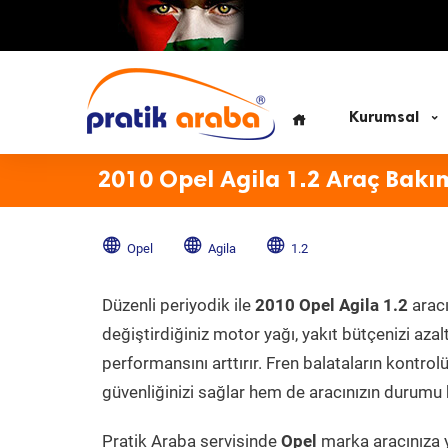
Kurumsal
2010 Opel Agila 1.2 Araç Bakı
Opel
Agila
1.2
Düzenli periyodik ile
2010 Opel Agila 1.2
aracı
değiştirdiğiniz motor yağı, yakıt bütçenizi azal
performansını arttırır. Fren balataların kontr
güvenliğinizi sağlar hem de aracınızın durumu h
Pratik Araba servisinde
Opel
marka aracınıza y