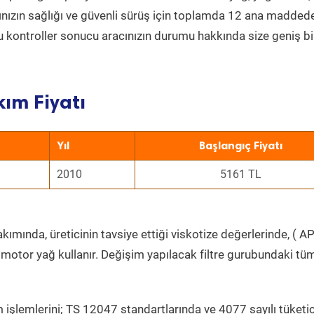
acınızın sağlığı ve güvenli sürüş için toplamda 12 ana madded
 Bu kontroller sonucu aracınızın durumu hakkında size geniş bi
kım Fiyatı
Yıl
Başlangıç Fiyatı
2010
5161 TL
ımında, üreticinin tavsiye ettiği viskotize değerlerinde, ( AP
 motor yağ kullanır. Değişim yapılacak filtre gurubundaki tü
 işlemlerini; TS 12047 standartlarında ve 4077 sayılı tüketic