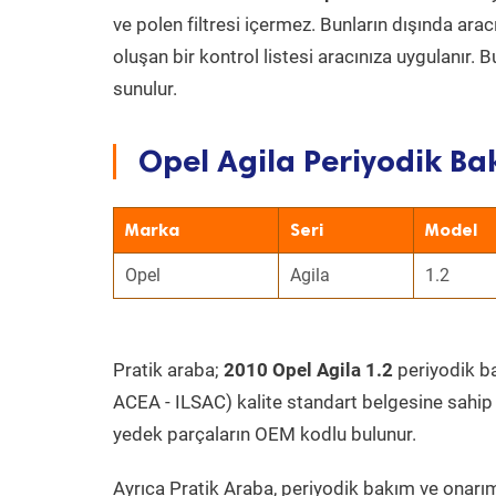
ve polen filtresi içermez. Bunların dışında ar
oluşan bir kontrol listesi aracınıza uygulanır.
sunulur.
Opel Agila Periyodik Ba
Marka
Seri
Model
Opel
Agila
1.2
Pratik araba;
2010 Opel Agila 1.2
periyodik bak
ACEA - ILSAC) kalite standart belgesine sahip
yedek parçaların OEM kodlu bulunur.
Ayrıca Pratik Araba, periyodik bakım ve onarım