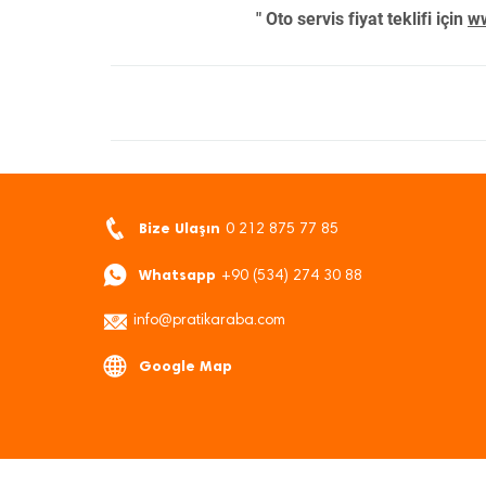
" Oto servis fiyat teklifi için
ww
Bize Ulaşın
0 212 875 77 85
Whatsapp
+90 (534) 274 30 88
info@pratikaraba.com
Google Map