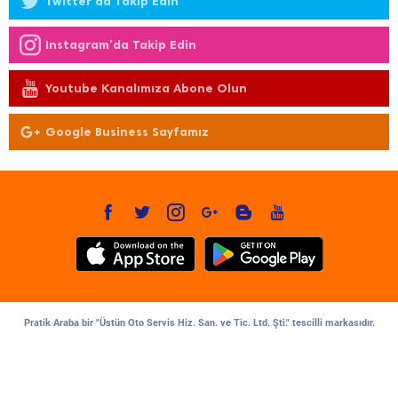
Twitter'da Takip Edin
Instagram'da Takip Edin
Youtube Kanalımıza Abone Olun
Google Business Sayfamız
Pratik Araba bir "Üstün Oto Servis Hiz. San. ve Tic. Ltd. Şti." tescilli markasıdır.