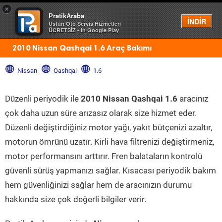
×
PratikAraba
Menü
İNDİR
Üstün Oto Servis Hizmetleri
ÜCRETSİZ - In Google Play
2010 Nissan Qashqai 1.6 Araç Bakımı
Nissan
Qashqai
1.6
Düzenli periyodik ile
2010 Nissan Qashqai 1.6
aracınız
çok daha uzun süre arızasız olarak size hizmet eder.
Düzenli değiştirdiğiniz motor yağı, yakıt bütçenizi azaltır,
motorun ömrünü uzatır. Kirli hava filtrenizi değiştirmeniz,
motor performansını arttırır. Fren balataların kontrolü
güvenli sürüş yapmanızı sağlar. Kısacası periyodik bakım
hem güvenliğinizi sağlar hem de aracınızın durumu
hakkında size çok değerli bilgiler verir.