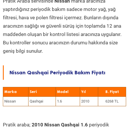
Pratik Araba servisinde
Nissan
marka aracınıza
yaptırdığınız periyodik bakım sadece motor yağ, yağ
filtresi, hava ve polen filtresi içermez. Bunların dışında
aracınızın sağlığı ve güvenli sürüş için toplamda 12 ana
maddeden oluşan bir kontrol listesi aracınıza uygulanır.
Bu kontroller sonucu aracınızın durumu hakkında size
geniş bilgi sunulur.
Nissan Qashqai Periyodik Bakım Fiyatı
Marka
Seri
Model
Yıl
Nissan
Qashqai
1.6
2010
6268 TL
Pratik araba;
2010 Nissan Qashqai 1.6
periyodik