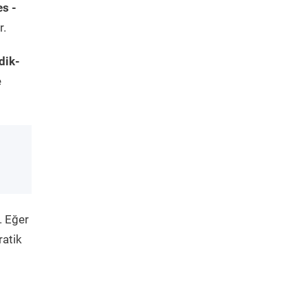
s -
r.
dik-
e
. Eğer
ratik