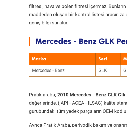
filtresi, hava ve polen filtresi içermez. Bunlar
maddeden oluşan bir kontrol listesi aracınıza 
geniş bilgi sunulur.
Mercedes - Benz GLK Per
Marka
Seri
M
Mercedes - Benz
GLK
G
Pratik araba;
2010 Mercedes - Benz GLK Glk 
değerlerinde, ( API - ACEA - ILSAC) kalite stan
gurubundaki tüm yedek parçaların OEM kodlu 
Ayrıca Pratik Araba, periyodik bakım ve onarım