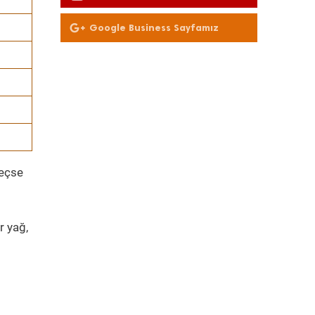
Olun
Google Business Sayfamız
geçse
r yağ,