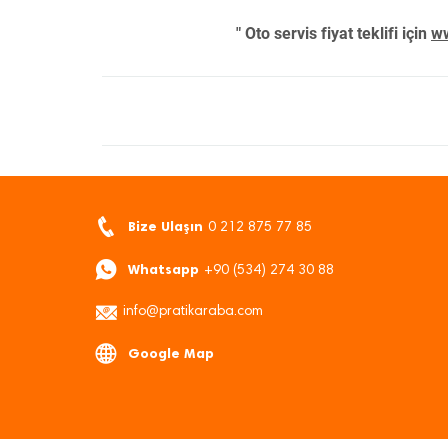
" Oto servis fiyat teklifi için
ww
Bize Ulaşın
0 212 875 77 85
Whatsapp
+90 (534) 274 30 88
info@pratikaraba.com
Google Map