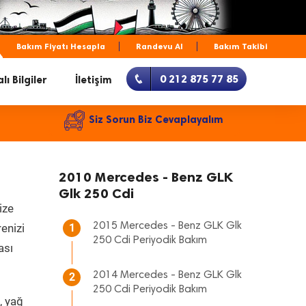
Bakım Fiyatı Hesapla
Randevu Al
Bakım Takibi
0 212 875 77 85
lı Bilgiler
İletişim
Siz Sorun Biz Cevaplayalım
2010 Mercedes - Benz GLK
Glk 250 Cdi
ize
2015 Mercedes - Benz GLK Glk
renizi
1
250 Cdi Periyodik Bakım
ası
2014 Mercedes - Benz GLK Glk
2
250 Cdi Periyodik Bakım
, yağ