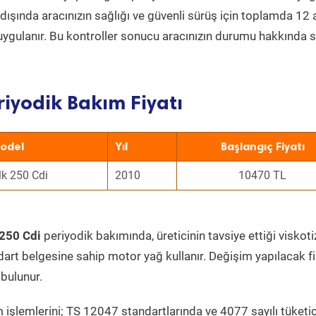
ın dışında aracınızın sağlığı ve güvenli sürüş için toplamda 12
uygulanır. Bu kontroller sonucu aracınızın durumu hakkında s
iyodik Bakım Fiyatı
odel
Yıl
Başlangıç Fiyatı
lk 250 Cdi
2010
10470 TL
250 Cdi
periyodik bakımında, üreticinin tavsiye ettiği viskoti
dart belgesine sahip motor yağ kullanır. Değişim yapılacak fi
bulunur.
 işlemlerini; TS 12047 standartlarında ve 4077 sayılı tüketic