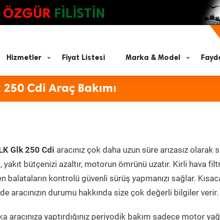
ÖZGÜR
FİLİSTİN
Hizmetler
Fiyat Listesi
Marka & Model
Fayda
 250 Cdi Araç Bakımı
LK Glk 250 Cdi
aracınız çok daha uzun süre arızasız olarak s
yakıt bütçenizi azaltır, motorun ömrünü uzatır. Kirli hava filt
en balataların kontrolü güvenli sürüş yapmanızı sağlar. Kısac
e aracınızın durumu hakkında size çok değerli bilgiler verir.
a aracınıza yaptırdığınız periyodik bakım sadece motor yağ