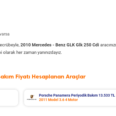
 varsa
tecrübeyle,
2010 Mercedes - Benz GLK Glk 250 Cdi
aracınız
i olarak her zaman yanınızdayız.
Bakım Fiyatı Hesaplanan Araçlar
13.533 TL
Renault Fluence Periyodik Bakım 8.285 T
2016 Model 1.5 Dci Motor