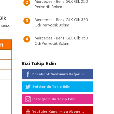
Mercedes - Benz GLK Glk 250
2
Periyodik Bakım
Glk
Mercedes - Benz GLK Glk 320
3
siniz.
Cdi Periyodik Bakım
Mercedes - Benz GLK Glk 350
4
rı
Cdi Periyodik Bakım
Bizi Takip Edin
Facebook Sayfamızı Beğenin
Twitter'da Takip Edin
Instagram'da Takip Edin
Youtube Kanalımıza Abone