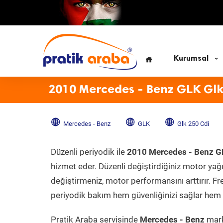
Kurumsal
2010 Mercedes - Benz GLK Glk
Mercedes - Benz
GLK
Glk 250 Cdi
Düzenli periyodik ile
2010 Mercedes - Benz G
hizmet eder. Düzenli değiştirdiğiniz motor yağı, 
değiştirmeniz, motor performansını arttırır. Fr
periyodik bakım hem güvenliğinizi sağlar hem d
Pratik Araba servisinde
Mercedes - Benz
mark