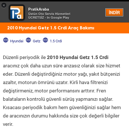
×
PratikAraba
Menü
İNDİR
Üstün Oto Servis Hizmetleri
ÜCRETSİZ - In Google Play
2010 Hyundai Getz 1.5 Crdi Araç Bakımı
Hyundai
Getz
1.5 Crdi
Düzenli periyodik ile
2010 Hyundai Getz 1.5 Crdi
aracınız çok daha uzun süre arızasız olarak size hizmet
eder. Düzenli değiştirdiğiniz motor yağı, yakıt bütçenizi
azaltır, motorun ömrünü uzatır. Kirli hava filtrenizi
değiştirmeniz, motor performansını arttırır. Fren
balataların kontrolü güvenli sürüş yapmanızı sağlar.
Kısacası periyodik bakım hem güvenliğinizi sağlar hem
de aracınızın durumu hakkında size çok değerli bilgiler
verir.