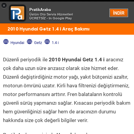
×
PratikAraba
Menü
İNDİR
Üstün Oto Servis Hizmetleri
ÜCRETSİZ - In Google Play
2010 Hyundai Getz 1.4 i Araç Bakımı
Hyundai
Getz
1.4 i
Düzenli periyodik ile
2010 Hyundai Getz 1.4 i
aracınız
çok daha uzun süre arızasız olarak size hizmet eder.
Düzenli değiştirdiğiniz motor yağı, yakıt bütçenizi azaltır,
motorun ömrünü uzatır. Kirli hava filtrenizi değiştirmeniz,
motor performansını arttırır. Fren balataların kontrolü
güvenli sürüş yapmanızı sağlar. Kısacası periyodik bakım
hem güvenliğinizi sağlar hem de aracınızın durumu
hakkında size çok değerli bilgiler verir.