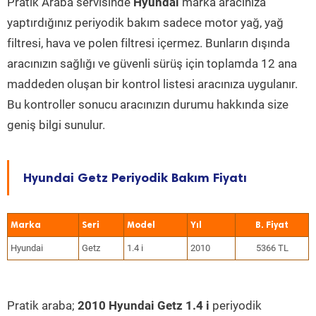
Pratik Araba servisinde
Hyundai
marka aracınıza
yaptırdığınız periyodik bakım sadece motor yağ, yağ
filtresi, hava ve polen filtresi içermez. Bunların dışında
aracınızın sağlığı ve güvenli sürüş için toplamda 12 ana
maddeden oluşan bir kontrol listesi aracınıza uygulanır.
Bu kontroller sonucu aracınızın durumu hakkında size
geniş bilgi sunulur.
Hyundai Getz Periyodik Bakım Fiyatı
Marka
Seri
Model
Yıl
Hyundai
Getz
1.4 i
2010
5366 TL
Pratik araba;
2010 Hyundai Getz 1.4 i
periyodik