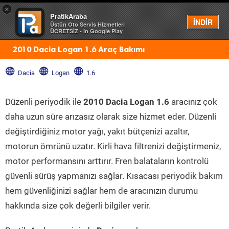
×
PratikAraba
Menü
İNDİR
Üstün Oto Servis Hizmetleri
ÜCRETSİZ - In Google Play
2010 Dacia Logan 1.6 Araç Bakımı
Dacia
Logan
1.6
Düzenli periyodik ile
2010 Dacia Logan 1.6
aracınız çok
daha uzun süre arızasız olarak size hizmet eder. Düzenli
değiştirdiğiniz motor yağı, yakıt bütçenizi azaltır,
motorun ömrünü uzatır. Kirli hava filtrenizi değiştirmeniz,
motor performansını arttırır. Fren balataların kontrolü
güvenli sürüş yapmanızı sağlar. Kısacası periyodik bakım
hem güvenliğinizi sağlar hem de aracınızın durumu
hakkında size çok değerli bilgiler verir.