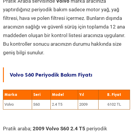
Pratik Araba servisinde
Volvo
marka aracınıza
yaptırdığınız periyodik bakım sadece motor yağ, yağ
filtresi, hava ve polen filtresi içermez. Bunların dışında
aracınızın sağlığı ve güvenli sürüş için toplamda 12 ana
maddeden oluşan bir kontrol listesi aracınıza uygulanır.
Bu kontroller sonucu aracınızın durumu hakkında size
geniş bilgi sunulur.
Volvo S60 Periyodik Bakım Fiyatı
Marka
Seri
Model
Yıl
Volvo
S60
2.4 T5
2009
6102 TL
Pratik araba;
2009 Volvo S60 2.4 T5
periyodik