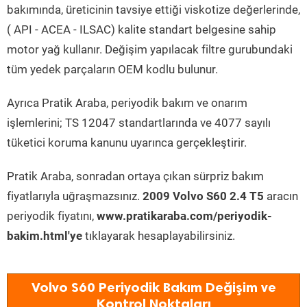
bakımında, üreticinin tavsiye ettiği viskotize değerlerinde,
( API - ACEA - ILSAC) kalite standart belgesine sahip
motor yağ kullanır. Değişim yapılacak filtre gurubundaki
tüm yedek parçaların OEM kodlu bulunur.
Ayrıca Pratik Araba, periyodik bakım ve onarım
işlemlerini; TS 12047 standartlarında ve 4077 sayılı
tüketici koruma kanunu uyarınca gerçekleştirir.
Pratik Araba, sonradan ortaya çıkan sürpriz bakım
fiyatlarıyla uğraşmazsınız.
2009 Volvo S60 2.4 T5
aracın
periyodik fiyatını,
www.pratikaraba.com/periyodik-
bakim.html'ye
tıklayarak hesaplayabilirsiniz.
Volvo S60 Periyodik Bakım Değişim ve
Kontrol Noktaları