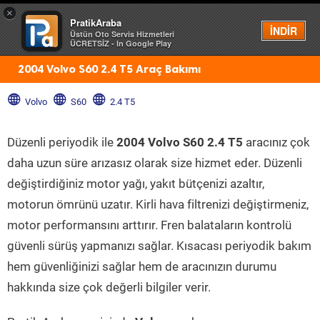
×
PratikAraba
Menü
İNDİR
Üstün Oto Servis Hizmetleri
ÜCRETSİZ - In Google Play
2004 Volvo S60 2.4 T5 Araç Bakımı
Volvo
S60
2.4 T5
Düzenli periyodik ile
2004 Volvo S60 2.4 T5
aracınız çok
daha uzun süre arızasız olarak size hizmet eder. Düzenli
değiştirdiğiniz motor yağı, yakıt bütçenizi azaltır,
motorun ömrünü uzatır. Kirli hava filtrenizi değiştirmeniz,
motor performansını arttırır. Fren balataların kontrolü
güvenli sürüş yapmanızı sağlar. Kısacası periyodik bakım
hem güvenliğinizi sağlar hem de aracınızın durumu
hakkında size çok değerli bilgiler verir.