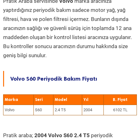
Pratik Araba servisinde
Volvo
marka aracınıza
yaptırdığınız periyodik bakım sadece motor yağ, yağ
filtresi, hava ve polen filtresi içermez. Bunların dışında
aracınızın sağlığı ve güvenli sürüş için toplamda 12 ana
maddeden oluşan bir kontrol listesi aracınıza uygulanır.
Bu kontroller sonucu aracınızın durumu hakkında size
geniş bilgi sunulur.
Volvo S60 Periyodik Bakım Fiyatı
Marka
Seri
Model
Yıl
Volvo
S60
2.4 T5
2004
6102 TL
Pratik araba;
2004 Volvo S60 2.4 T5
periyodik