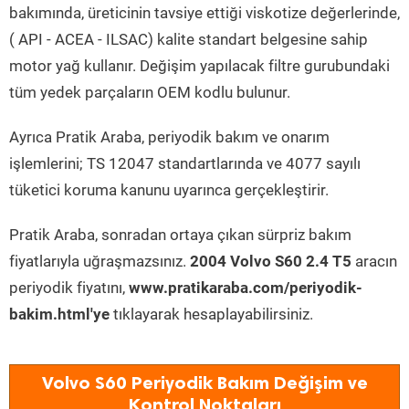
bakımında, üreticinin tavsiye ettiği viskotize değerlerinde,
( API - ACEA - ILSAC) kalite standart belgesine sahip
motor yağ kullanır. Değişim yapılacak filtre gurubundaki
tüm yedek parçaların OEM kodlu bulunur.
Ayrıca Pratik Araba, periyodik bakım ve onarım
işlemlerini; TS 12047 standartlarında ve 4077 sayılı
tüketici koruma kanunu uyarınca gerçekleştirir.
Pratik Araba, sonradan ortaya çıkan sürpriz bakım
fiyatlarıyla uğraşmazsınız.
2004 Volvo S60 2.4 T5
aracın
periyodik fiyatını,
www.pratikaraba.com/periyodik-
bakim.html'ye
tıklayarak hesaplayabilirsiniz.
Volvo S60 Periyodik Bakım Değişim ve
Kontrol Noktaları