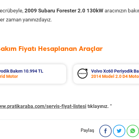
tecrübeyle,
2009 Subaru Forester 2.0 130kW
aracınızın bak
er zaman yanınızdayız.
Bakım Fiyatı Hesaplanan Araçlar
.267 TL
Seat Leon Periyodik Bakım 7.135 T
2013 Model 1.2 Tsi Motor
w.pratikaraba.com/servis-fiyat-listesi
tıklayınız. "
Paylaş