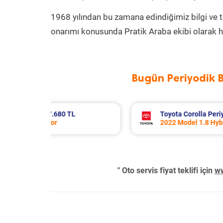
1968 yılından bu zamana edindiğimiz bilgi ve 
onarımı konusunda Pratik Araba ekibi olarak h
Bugün Periyodik 
Bakım 10.994 TL
Volvo Xc60 Periyodik Bakım 10
tor
2014 Model 2.0 D4 Motor
" Oto servis fiyat teklifi için
ww