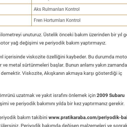
Aks Rulmanları Kontrol
Fren Hortumları Kontrol
ometreyi unuturuz. Üstelik önceki bakım üzerinden bir yıl 
tor yağ değişimi ve periyodik bakım yaptırmayız.
ıl içerisinde viskozite özelliğini kaybeder. Bu durumda moto
er ve metal sürtünmeleri başlar. Bunun anlamı yakın zamanda
demektir. Viskozite, Akışkanın akmaya karşı gösterdiği iç
ömrünü uzatmak ve yakıt israfını önlemek için
2009 Subaru
imi ve periyodik bakımını yılda bir kez yaptırmanız gerekir.
eriyodik bakım takibini
www.pratikaraba.com/periyodik-ba
tülersiniz. Periyodik bakımda değişen malzemeleri ve sonrak