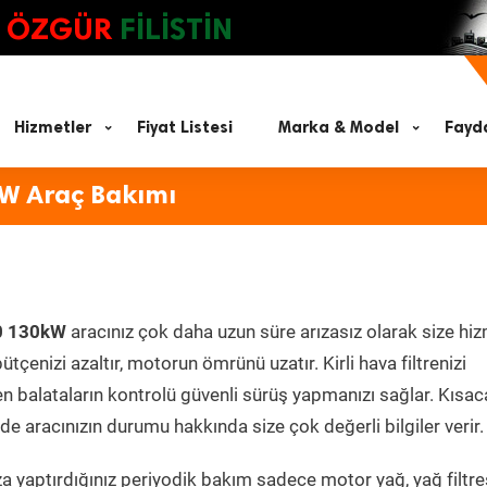
ÖZGÜR
FİLİSTİN
Hizmetler
Fiyat Listesi
Marka & Model
Fayda
kW Araç Bakımı
.0 130kW
aracınız çok daha uzun süre arızasız olarak size hi
ütçenizi azaltır, motorun ömrünü uzatır. Kirli hava filtrenizi
en balataların kontrolü güvenli sürüş yapmanızı sağlar. Kısac
e aracınızın durumu hakkında size çok değerli bilgiler verir.
 yaptırdığınız periyodik bakım sadece motor yağ, yağ filtres