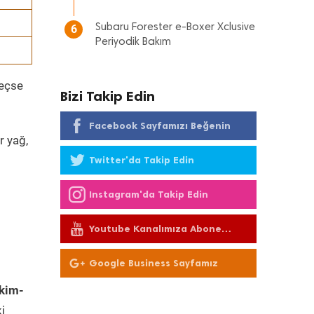
Subaru Forester e-Boxer Xclusive
6
Periyodik Bakım
geçse
Bizi Takip Edin
Facebook Sayfamızı Beğenin
r yağ,
Twitter'da Takip Edin
Instagram'da Takip Edin
Youtube Kanalımıza Abone
Olun
Google Business Sayfamız
kim-
i