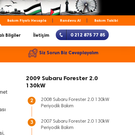
Bakım Fiyatı Hesapla
Randevu Al
Bakım Takibi
0 212 875 77 85
lı Bilgiler
İletişim
Siz Sorun Biz Cevaplayalım
2009 Subaru Forester 2.0
130kW
zmet
2008 Subaru Forester 2.0 130kW
2
Periyodik Bakım
ası
2007 Subaru Forester 2.0 130kW
3
Periyodik Bakım
i,