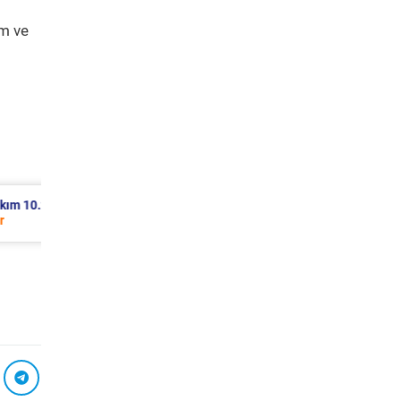
ım ve
L
Opel Crossland Periyodik Bakım 7.873 
2023 Model 1.2 T Motor