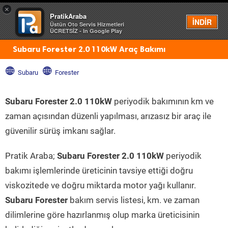
×
PratikAraba
Menü
İNDİR
Üstün Oto Servis Hizmetleri
ÜCRETSİZ - In Google Play
Subaru Forester 2.0 110kW Araç Bakımı
Subaru
Forester
Subaru Forester 2.0 110kW
periyodik bakımının km ve
zaman açısından düzenli yapılması, arızasız bir araç ile
güvenilir sürüş imkanı sağlar.
Pratik Araba;
Subaru Forester 2.0 110kW
periyodik
bakımı işlemlerinde üreticinin tavsiye ettiği doğru
viskozitede ve doğru miktarda motor yağı kullanır.
Subaru Forester
bakım servis listesi, km. ve zaman
dilimlerine göre hazırlanmış olup marka üreticisinin