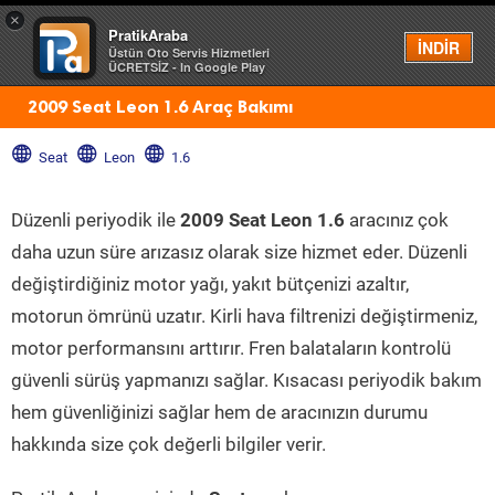
×
PratikAraba
Menü
İNDİR
Üstün Oto Servis Hizmetleri
ÜCRETSİZ - In Google Play
2009 Seat Leon 1.6 Araç Bakımı
Seat
Leon
1.6
Düzenli periyodik ile
2009 Seat Leon 1.6
aracınız çok
daha uzun süre arızasız olarak size hizmet eder. Düzenli
değiştirdiğiniz motor yağı, yakıt bütçenizi azaltır,
motorun ömrünü uzatır. Kirli hava filtrenizi değiştirmeniz,
motor performansını arttırır. Fren balataların kontrolü
güvenli sürüş yapmanızı sağlar. Kısacası periyodik bakım
hem güvenliğinizi sağlar hem de aracınızın durumu
hakkında size çok değerli bilgiler verir.