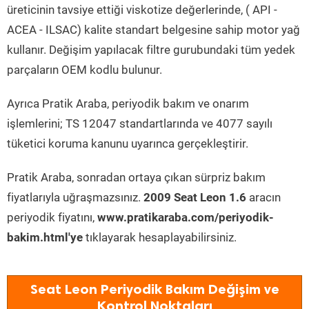
üreticinin tavsiye ettiği viskotize değerlerinde, ( API -
ACEA - ILSAC) kalite standart belgesine sahip motor yağ
kullanır. Değişim yapılacak filtre gurubundaki tüm yedek
parçaların OEM kodlu bulunur.
Ayrıca Pratik Araba, periyodik bakım ve onarım
işlemlerini; TS 12047 standartlarında ve 4077 sayılı
tüketici koruma kanunu uyarınca gerçekleştirir.
Pratik Araba, sonradan ortaya çıkan sürpriz bakım
fiyatlarıyla uğraşmazsınız.
2009 Seat Leon 1.6
aracın
periyodik fiyatını,
www.pratikaraba.com/periyodik-
bakim.html'ye
tıklayarak hesaplayabilirsiniz.
Seat Leon Periyodik Bakım Değişim ve
Kontrol Noktaları