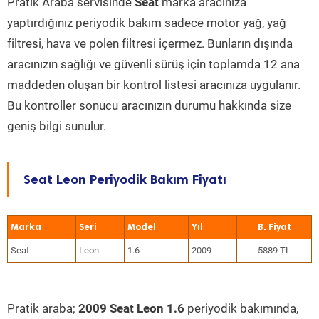
Pratik Araba servisinde
Seat
marka aracınıza
yaptırdığınız periyodik bakım sadece motor yağ, yağ
filtresi, hava ve polen filtresi içermez. Bunların dışında
aracınızın sağlığı ve güvenli sürüş için toplamda 12 ana
maddeden oluşan bir kontrol listesi aracınıza uygulanır.
Bu kontroller sonucu aracınızın durumu hakkında size
geniş bilgi sunulur.
Seat Leon Periyodik Bakım Fiyatı
Marka
Seri
Model
Yıl
Seat
Leon
1.6
2009
5889 TL
Pratik araba;
2009 Seat Leon 1.6
periyodik bakımında,