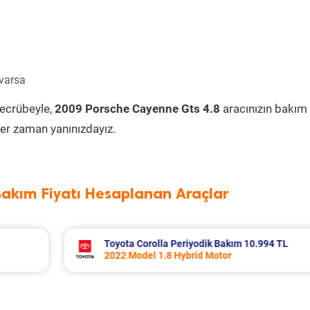
 varsa
tecrübeyle,
2009 Porsche Cayenne Gts 4.8
aracınızın bakım
er zaman yanınızdayız.
Bakım Fiyatı Hesaplanan Araçlar
L
Volvo Xc60 Periyodik Bakım 10.267 TL
2014 Model 2.0 D4 Motor