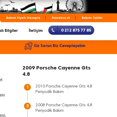
Bakım Fiyatı Hesapla
Randevu Al
Bakım Takibi
0 212 875 77 85
lı Bilgiler
İletişim
Siz Sorun Biz Cevaplayalım
2009 Porsche Cayenne Gts
4.8
et
2010 Porsche Cayenne Gts 4.8
1
Periyodik Bakım
ası
2008 Porsche Cayenne Gts 4.8
3
Periyodik Bakım
esi,