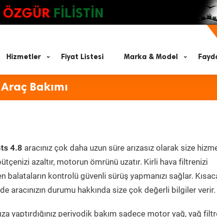
ÖZGÜR
FİLİSTİN
Hizmetler
Fiyat Listesi
Marka & Model
Fayda
 Araç Bakımı
ts 4.8
aracınız çok daha uzun süre arızasız olarak size hizm
ütçenizi azaltır, motorun ömrünü uzatır. Kirli hava filtrenizi
en balataların kontrolü güvenli sürüş yapmanızı sağlar. Kısac
e aracınızın durumu hakkında size çok değerli bilgiler verir.
za yaptırdığınız periyodik bakım sadece motor yağ, yağ filtr