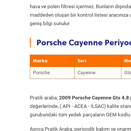
hava ve polen filtresi içermez. Bunların dışınd
maddeden oluşan bir kontrol listesi aracınıza 
geniş bilgi sunulur.
Porsche Cayenne Periyod
Marka
Seri
Mo
Porsche
Cayenne
Gts
Pratik araba;
2009 Porsche Cayenne Gts 4.8
değerlerinde, ( API - ACEA - ILSAC) kalite stan
gurubundaki tüm yedek parçaların OEM kodlu 
Ayrıca Pratik Araba, periyodik bakım ve onarım