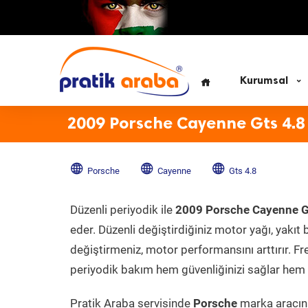
Kurumsal
2009 Porsche Cayenne Gts 4.8
Porsche
Cayenne
Gts 4.8
Düzenli periyodik ile
2009 Porsche Cayenne G
eder. Düzenli değiştirdiğiniz motor yağı, yakıt b
değiştirmeniz, motor performansını arttırır. Fr
periyodik bakım hem güvenliğinizi sağlar hem d
Pratik Araba servisinde
Porsche
marka aracını