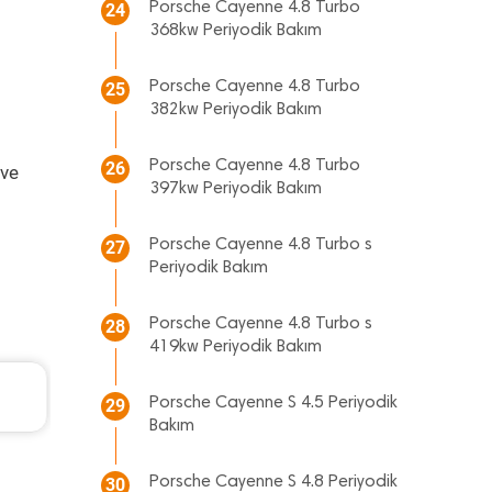
Porsche Cayenne 4.8 Turbo
24
368kw Periyodik Bakım
Porsche Cayenne 4.8 Turbo
25
382kw Periyodik Bakım
Porsche Cayenne 4.8 Turbo
26
 ve
397kw Periyodik Bakım
Porsche Cayenne 4.8 Turbo s
27
Periyodik Bakım
Porsche Cayenne 4.8 Turbo s
28
419kw Periyodik Bakım
Seat Leon Periyodik Bakım 7.135 TL
Porsche Cayenne S 4.5 Periyodik
29
2013 Model 1.2 Tsi Motor
Bakım
Porsche Cayenne S 4.8 Periyodik
30