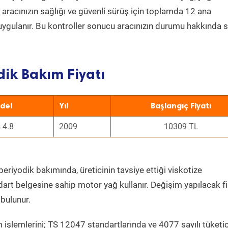
a aracınızın sağlığı ve güvenli sürüş için toplamda 12 ana
uygulanır. Bu kontroller sonucu aracınızın durumu hakkında s
ik Bakım Fiyatı
del
Yıl
Başlangıç Fiyatı
 4.8
2009
10309 TL
periyodik bakımında, üreticinin tavsiye ettiği viskotize
dart belgesine sahip motor yağ kullanır. Değişim yapılacak fi
bulunur.
 işlemlerini; TS 12047 standartlarında ve 4077 sayılı tüketic