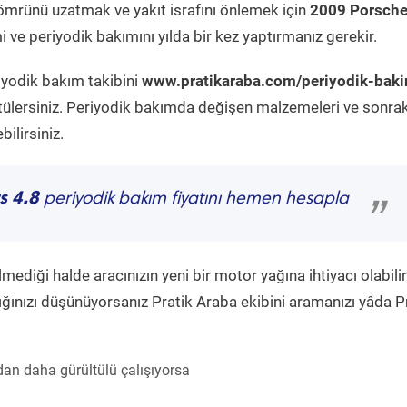
ömrünü uzatmak ve yakıt israfını önlemek için
2009 Porsch
 ve periyodik bakımını yılda bir kez yaptırmanız gerekir.
iyodik bakım takibini
www.pratikaraba.com/periyodik-bak
tülersiniz. Periyodik bakımda değişen malzemeleri ve sonrak
ilirsiniz.
s 4.8
periyodik bakım fiyatını hemen hesapla
”
diği halde aracınızın yeni bir motor yağına ihtiyacı olabilir
ğınızı düşünüyorsanız Pratik Araba ekibini aramanızı yâda P
an daha gürültülü çalışıyorsa