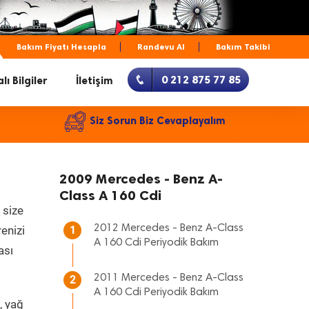
Bakım Fiyatı Hesapla
Randevu Al
Bakım Takibi
0 212 875 77 85
lı Bilgiler
İletişim
Siz Sorun Biz Cevaplayalım
2009 Mercedes - Benz A-
Class A 160 Cdi
 size
2012 Mercedes - Benz A-Class
renizi
1
A 160 Cdi Periyodik Bakım
ası
2011 Mercedes - Benz A-Class
2
A 160 Cdi Periyodik Bakım
, yağ