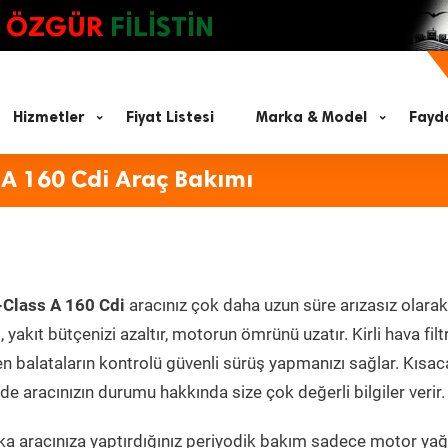
ÖZGÜR
FİLİSTİN
Hizmetler
Fiyat Listesi
Marka & Model
Fayda
A 160 Cdi Araç Bakımı
Class A 160 Cdi
aracınız çok daha uzun süre arızasız olarak
yakıt bütçenizi azaltır, motorun ömrünü uzatır. Kirli hava filt
en balataların kontrolü güvenli sürüş yapmanızı sağlar. Kısac
e aracınızın durumu hakkında size çok değerli bilgiler verir.
a aracınıza yaptırdığınız periyodik bakım sadece motor yağ