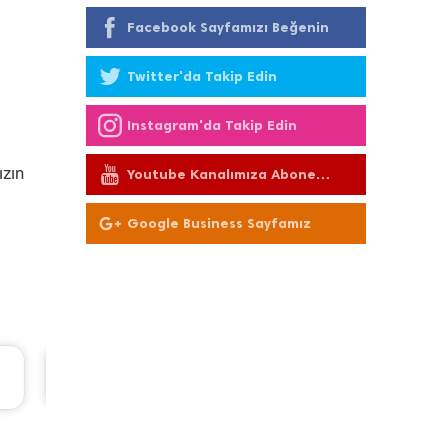
Facebook Sayfamızı Beğenin
Twitter'da Takip Edin
Instagram'da Takip Edin
ızın
Youtube Kanalımıza Abone
Olun
Google Business Sayfamız
Nissan Qashqai Periyodik Bakım 9.201 TL
2018 Model 1.6 Dci Motor