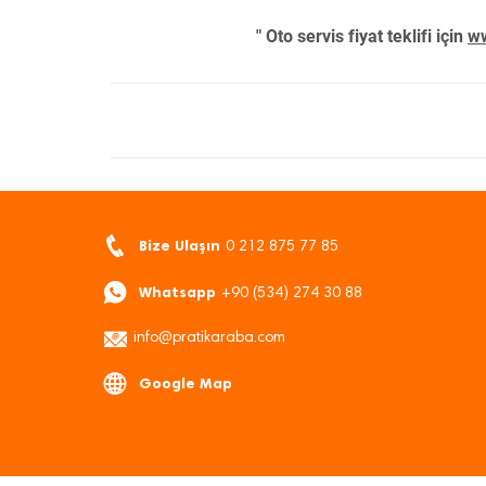
" Oto servis fiyat teklifi için
ww
Bize Ulaşın
0 212 875 77 85
Whatsapp
+90 (534) 274 30 88
info@pratikaraba.com
Google Map