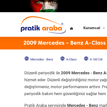
Kurumsal
2009 Mercedes - Benz A-Class 
Mercedes - Benz
A-Class
A 160 Cdi
Düzenli periyodik ile
2009 Mercedes - Benz A-
hizmet eder. Düzenli değiştirdiğiniz motor yağı, 
değiştirmeniz, motor performansını arttırır. Fr
periyodik bakım hem güvenliğinizi sağlar hem d
Pratik Araba servisinde
Mercedes - Benz
mark