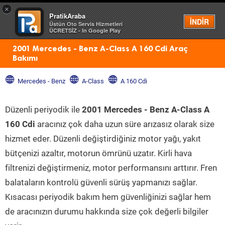
×
PratikAraba
Menü
İNDİR
Üstün Oto Servis Hizmetleri
ÜCRETSİZ - In Google Play
2001 Mercedes - Benz A-Class A 160 Cdi Araç
Bakımı
Mercedes - Benz
A-Class
A 160 Cdi
Düzenli periyodik ile
2001 Mercedes - Benz A-Class A
160 Cdi
aracınız çok daha uzun süre arızasız olarak size
hizmet eder. Düzenli değiştirdiğiniz motor yağı, yakıt
bütçenizi azaltır, motorun ömrünü uzatır. Kirli hava
filtrenizi değiştirmeniz, motor performansını arttırır. Fren
balataların kontrolü güvenli sürüş yapmanızı sağlar.
Kısacası periyodik bakım hem güvenliğinizi sağlar hem
de aracınızın durumu hakkında size çok değerli bilgiler