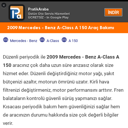
×
PratikAraba
Menü
İNDİR
Üstün Oto Servis Hizmetleri
ÜCRETSİZ - In Google Play
2009 Mercedes - Benz A-Class A 150 Araç Bakımı
Mercedes - Benz
A-Class
A 150
Düzenli periyodik ile
2009 Mercedes - Benz A-Class A
150
aracınız çok daha uzun süre arızasız olarak size
hizmet eder. Düzenli değiştirdiğiniz motor yağı, yakıt
bütçenizi azaltır, motorun ömrünü uzatır. Kirli hava
filtrenizi değiştirmeniz, motor performansını arttırır. Fren
balataların kontrolü güvenli sürüş yapmanızı sağlar.
Kısacası periyodik bakım hem güvenliğinizi sağlar hem
de aracınızın durumu hakkında size çok değerli bilgiler
verir.