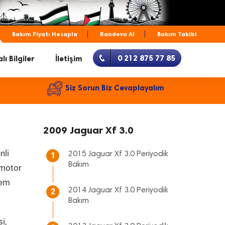
Bakım Fiyatı Hesapla
Randevu Al
Bakım Takibi
0 212 875 77 85
lı Bilgiler
İletişim
Siz Sorun Biz Cevaplayalım
2009 Jaguar Xf 3.0
nli
2015 Jaguar Xf 3.0 Periyodik
1
Bakım
, motor
hem
2014 Jaguar Xf 3.0 Periyodik
2
Bakım
i,