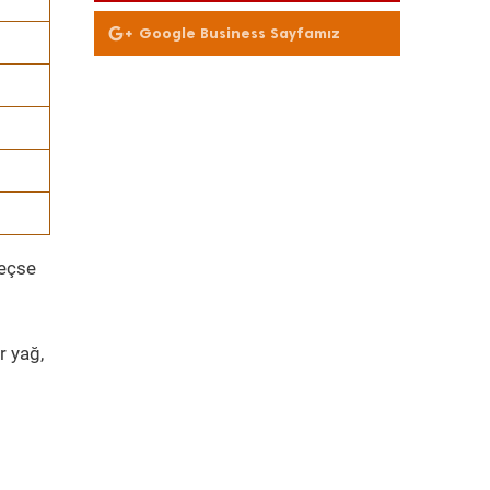
Google Business Sayfamız
geçse
r yağ,