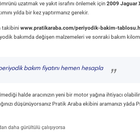
ömrünü uzatmak ve yakıt israfını önlemek için
2009 Jaguar X
mını yılda bir kez yaptırmanız gerekir.
 takibini
www.pratikaraba.com/periyodik-bakim-tablosu.
eriyodik bakımda değişen malzemeleri ve sonraki bakım kilom
eriyodik bakım fiyatını hemen hesapla
”
diği halde aracınızın yeni bir motor yağına ihtiyacı olabilir
ğınızı düşünüyorsanız Pratik Araba ekibini aramanızı yâda P
an daha gürültülü çalışıyorsa