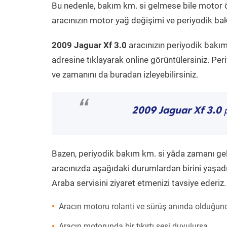
Bu nedenle, bakım km. si gelmese bile motor 
aracınızın motor yağ değişimi ve periyodik bakı
2009 Jaguar Xf 3.0
aracınızın periyodik bakım
adresine tıklayarak online görüntülersiniz. P
ve zamanını da buradan izleyebilirsiniz.
“
2009 Jaguar Xf 3.0
p
Bazen, periyodik bakım km. si yâda zamanı gelme
aracınızda aşağıdaki durumlardan birini yaşadı
Araba servisini ziyaret etmenizi tavsiye ederiz.
Aracın motoru rolanti ve sürüş anında olduğund
Aracın motorunda bir tıkırtı sesi duyulursa