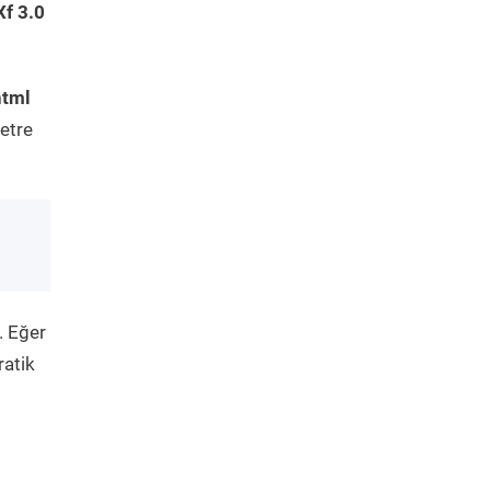
f 3.0
html
etre
. Eğer
ratik