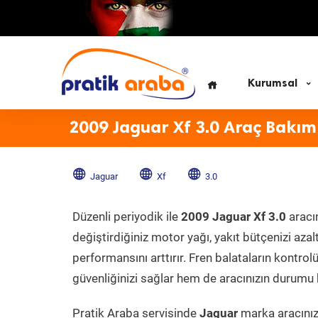
Kurumsal
2009 Jaguar Xf 3.0 Araç Bakım
Jaguar
Xf
3.0
Düzenli periyodik ile
2009 Jaguar Xf 3.0
aracın
değiştirdiğiniz motor yağı, yakıt bütçenizi azal
performansını arttırır. Fren balataların kontr
güvenliğinizi sağlar hem de aracınızın durumu h
Pratik Araba servisinde
Jaguar
marka aracınıza