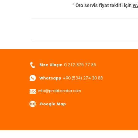
" Oto servis fiyat teklifi için
ww
Bize Ulaşın
0 212 875 77 85
Whatsapp
+90 (534) 274 30 88
info@pratikaraba.com
Google Map