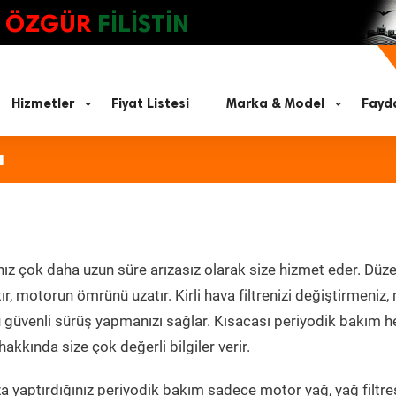
ÖZGÜR
FİLİSTİN
Hizmetler
Fiyat Listesi
Marka & Model
Fayda
ı
ız çok daha uzun süre arızasız olarak size hizmet eder. Düze
tır, motorun ömrünü uzatır. Kirli hava filtrenizi değiştirmeniz
olü güvenli sürüş yapmanızı sağlar. Kısacası periyodik bakım 
akkında size çok değerli bilgiler verir.
 yaptırdığınız periyodik bakım sadece motor yağ, yağ filtres