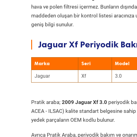
hava ve polen filtresi içermez. Bunların dışınd
maddeden oluşan bir kontrol listesi aracınıza 
geniş bilgi sunulur.
Jaguar Xf Periyodik Bak
Marka
Seri
Model
Jaguar
Xf
3.0
Pratik araba;
2009 Jaguar Xf 3.0
periyodik bak
ACEA - ILSAC) kalite standart belgesine sahip
yedek parçaların OEM kodlu bulunur.
Ayrıca Pratik Araba, periyodik bakım ve onarım