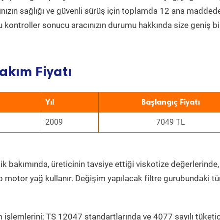
acınızın sağlığı ve güvenli sürüş için toplamda 12 ana madded
 Bu kontroller sonucu aracınızın durumu hakkında size geniş bi
akım Fiyatı
Yıl
Başlangıç Fiyatı
2009
7049 TL
k bakımında, üreticinin tavsiye ettiği viskotize değerlerinde,
p motor yağ kullanır. Değişim yapılacak filtre gurubundaki t
 işlemlerini; TS 12047 standartlarında ve 4077 sayılı tüketic