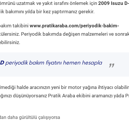
ömrünü uzatmak ve yakıt israfını önlemek için
2009 Isuzu D
k bakımını yılda bir kez yaptırmanız gerekir.
bakım takibini
www.pratikaraba.com/periyodik-bakim-
tülersiniz. Periyodik bakımda değişen malzemeleri ve sonrak
ilirsiniz.
 D
periyodik bakım fiyatını hemen hesapla
”
diği halde aracınızın yeni bir motor yağına ihtiyacı olabilir
ğınızı düşünüyorsanız Pratik Araba ekibini aramanızı yâda P
an daha gürültülü çalışıyorsa