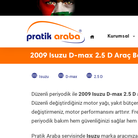
Kurumsal
2009 Isuzu D-max 2.5 D Araç 
Isuzu
D-max
2.5 D
Düzenli periyodik ile
2009 Isuzu D-max 2.5 D
Düzenli değiştirdiğiniz motor yağı, yakıt bütçeni
değiştirmeniz, motor performansını arttırır. Fr
periyodik bakım hem güvenliğinizi sağlar hem d
Pratik Araba servisinde
Isuzu
marka aracınıza 