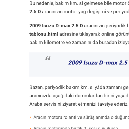
Bu nedenle, bakım km. si gelmese bile motor 
2.5 D
aracınızın motor yağ değişimi ve periyodi
2009 Isuzu D-max 2.5 D
aracınızın periyodik 
tablosu.html
adresine tıklayarak online görün
bakım kilometre ve zamanını da buradan izleyeb
“
2009 Isuzu D-max 2.5
Bazen, periyodik bakım km. si yâda zamanı gelme
aracınızda aşağıdaki durumlardan birini yaşadı
Araba servisini ziyaret etmenizi tavsiye ederiz.
Aracın motoru rolanti ve sürüş anında olduğund
Aracın motorunda bir tıkırtı sesi duyulursa