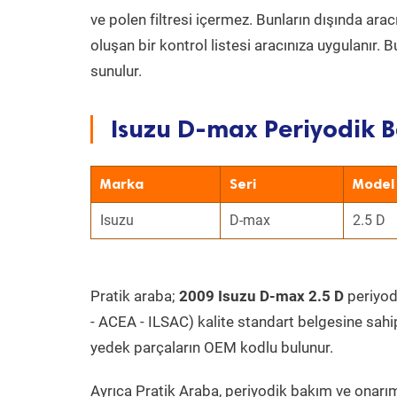
ve polen filtresi içermez. Bunların dışında ar
oluşan bir kontrol listesi aracınıza uygulanır.
sunulur.
Isuzu D-max Periyodik B
Marka
Seri
Model
Isuzu
D-max
2.5 D
Pratik araba;
2009 Isuzu D-max 2.5 D
periyodi
- ACEA - ILSAC) kalite standart belgesine sahi
yedek parçaların OEM kodlu bulunur.
Ayrıca Pratik Araba, periyodik bakım ve onarım