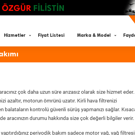
ÖZGÜR
FİLİSTİN
Hizmetler
Fiyat Listesi
Marka & Model
Fayda
Bakımı
aracınız çok daha uzun süre arızasız olarak size hizmet eder.
zi azaltır, motorun ömrünü uzatır. Kirli hava filtrenizi
en balataların kontrolü güvenli sürüş yapmanızı sağlar. Kısac
e aracınızın durumu hakkında size çok değerli bilgiler verir.
yaptırdığınız periyodik bakım sadece motor yağ, yağ filtresi