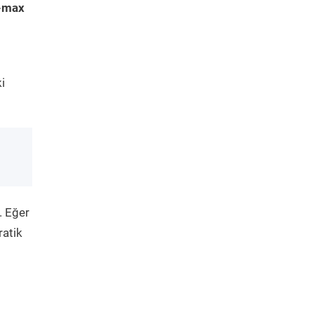
-max
i
. Eğer
ratik