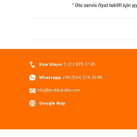
" Oto servis fiyat teklifi için
ww
Bize Ulaşın
0 212 875 77 85
Whatsapp
+90 (534) 274 30 88
info@pratikaraba.com
Google Map