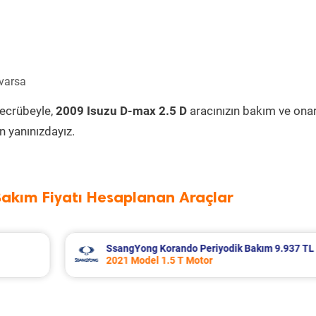
 varsa
tecrübeyle,
2009 Isuzu D-max 2.5 D
aracınızın bakım ve ona
 yanınızdayız.
Bakım Fiyatı Hesaplanan Araçlar
m 9.937 TL
Skoda Superb Periyodik Bakım 8.995 TL
2019 Model 1.6 Tdi Motor