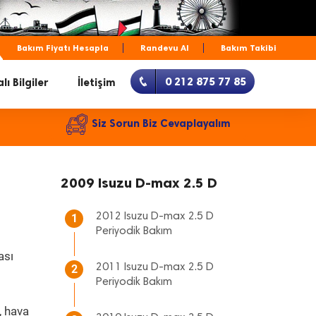
Bakım Fiyatı Hesapla
Randevu Al
Bakım Takibi
0 212 875 77 85
lı Bilgiler
İletişim
Siz Sorun Biz Cevaplayalım
2009 Isuzu D-max 2.5 D
2012 Isuzu D-max 2.5 D
1
Periyodik Bakım
ası
2011 Isuzu D-max 2.5 D
2
Periyodik Bakım
, hava