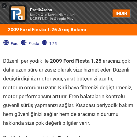
×
PratikAraba
Menü
İNDİR
Üstün Oto Servis Hizmetleri
ÜCRETSİZ - In Google Play
2009 Ford Fiesta 1.25 Araç Bakımı
Ford
Fiesta
1.25
Düzenli periyodik ile
2009 Ford Fiesta 1.25
aracınız çok
daha uzun süre arızasız olarak size hizmet eder. Düzenli
değiştirdiğiniz motor yağı, yakıt bütçenizi azaltır,
motorun ömrünü uzatır. Kirli hava filtrenizi değiştirmeniz,
motor performansını arttırır. Fren balataların kontrolü
güvenli sürüş yapmanızı sağlar. Kısacası periyodik bakım
hem güvenliğinizi sağlar hem de aracınızın durumu
hakkında size çok değerli bilgiler verir.