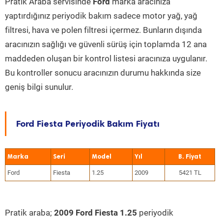
Pratik Araba servisinde
Ford
marka aracınıza
yaptırdığınız periyodik bakım sadece motor yağ, yağ
filtresi, hava ve polen filtresi içermez. Bunların dışında
aracınızın sağlığı ve güvenli sürüş için toplamda 12 ana
maddeden oluşan bir kontrol listesi aracınıza uygulanır.
Bu kontroller sonucu aracınızın durumu hakkında size
geniş bilgi sunulur.
Ford Fiesta Periyodik Bakım Fiyatı
Marka
Seri
Model
Yıl
Ford
Fiesta
1.25
2009
5421 TL
Pratik araba;
2009 Ford Fiesta 1.25
periyodik