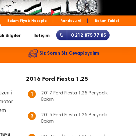
Bakım Fiyatı Hesapla
Randevu Al
Bakım Takibi
0 212 875 77 85
lı Bilgiler
İletişim
Siz Sorun Biz Cevaplayalım
2016 Ford Fiesta 1.25
üzenli
2017 Ford Fiesta 1.25 Periyodik
1
Bakım
, motor
hem
2015 Ford Fiesta 1.25 Periyodik
3
Bakım
 hava