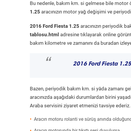
Bu nedenle, bakım km. si gelmese bile motor 
1.25
aracınızın motor yağ değişimi ve periyodi
2016 Ford Fiesta 1.25
aracınızın periyodik ba
tablosu.html
adresine tıklayarak online görün
bakım kilometre ve zamanını da buradan izleyeb
“
2016 Ford Fiesta 1.2
Bazen, periyodik bakım km. si yâda zamanı gelme
aracınızda aşağıdaki durumlardan birini yaşadı
Araba servisini ziyaret etmenizi tavsiye ederiz.
Aracın motoru rolanti ve sürüş anında olduğund
Aracın motorunda bir tıkırtı sesi duyulursa