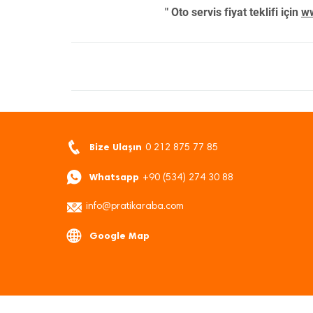
" Oto servis fiyat teklifi için
ww
Bize Ulaşın
0 212 875 77 85
Whatsapp
+90 (534) 274 30 88
info@pratikaraba.com
Google Map