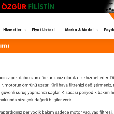
ÖZGÜR
FİLİSTİN
Hizmetler
Fiyat Listesi
Marka & Model
Fayda
kımı
acınız çok daha uzun süre arızasız olarak size hizmet eder. D
tır, motorun ömrünü uzatır. Kirli hava filtrenizi değiştirmeniz
olü güvenli sürüş yapmanızı sağlar. Kısacası periyodik bakım 
akkında size çok değerli bilgiler verir.
aptırdığınız periyodik bakım sadece motor yağ, yağ filtresi,