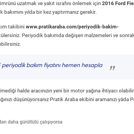
ömrünü uzatmak ve yakıt israfını önlemek için
2016 Ford Fie
k bakımını yılda bir kez yaptırmanız gerekir.
kım takibini
www.pratikaraba.com/periyodik-bakim-
tülersiniz. Periyodik bakımda değişen malzemeleri ve sonrak
ilirsiniz.
5
periyodik bakım fiyatını hemen hesapla
”
diği halde aracınızın yeni bir motor yağına ihtiyacı olabilir
ğınızı düşünüyorsanız Pratik Araba ekibini aramanızı yâda P
an daha gürültülü çalışıyorsa