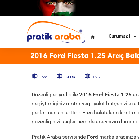
Kurumsal
2016 Ford Fiesta 1.25 Araç Ba
Ford
Fiesta
1.25
Düzenli periyodik ile
2016 Ford Fiesta 1.25
ar
değiştirdiğiniz motor yağı, yakıt bütçenizi azal
performansını arttırır. Fren balataların kontr
güvenliğinizi sağlar hem de aracınızın durumu h
Pratik Araba servisinde
Ford
marka aracınıza y