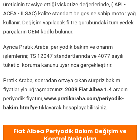
üreticinin tavsiye ettiği viskotize değerlerinde, ( API -
ACEA - ILSAC) kalite standart belgesine sahip motor yağ
kullanır. Değişim yapılacak filtre gurubundaki tüm yedek
parçaların OEM kodlu bulunur.
Ayrıca Pratik Araba, periyodik bakım ve onarım
işlemlerini; TS 12047 standartlarında ve 4077 sayılı
tüketici koruma kanunu uyarınca gerçekleştirir.
Pratik Araba, sonradan ortaya çıkan sürpriz bakım
fiyatlarıyla uğraşmazsınız.
2009 Fiat Albea 1.4
aracın
periyodik fiyatını,
www.pratikaraba.com/periyodik-
bakim.html'ye
tıklayarak hesaplayabilirsiniz.
Fiat Albea Periyodik Bakım Değişim ve
Kontrol Noktaları