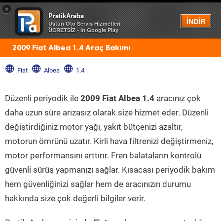
×
PratikAraba
Menü
İNDİR
Üstün Oto Servis Hizmetleri
ÜCRETSİZ - In Google Play
2009 Fiat Albea 1.4 Araç Bakımı
Fiat
Albea
1.4
Düzenli periyodik ile
2009 Fiat Albea 1.4
aracınız çok
daha uzun süre arızasız olarak size hizmet eder. Düzenli
değiştirdiğiniz motor yağı, yakıt bütçenizi azaltır,
motorun ömrünü uzatır. Kirli hava filtrenizi değiştirmeniz,
motor performansını arttırır. Fren balataların kontrolü
güvenli sürüş yapmanızı sağlar. Kısacası periyodik bakım
hem güvenliğinizi sağlar hem de aracınızın durumu
hakkında size çok değerli bilgiler verir.