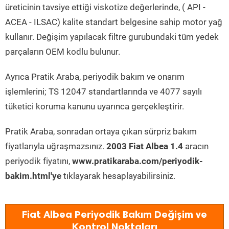
üreticinin tavsiye ettiği viskotize değerlerinde, ( API -
ACEA - ILSAC) kalite standart belgesine sahip motor yağ
kullanır. Değişim yapılacak filtre gurubundaki tüm yedek
parçaların OEM kodlu bulunur.
Ayrıca Pratik Araba, periyodik bakım ve onarım
işlemlerini; TS 12047 standartlarında ve 4077 sayılı
tüketici koruma kanunu uyarınca gerçekleştirir.
Pratik Araba, sonradan ortaya çıkan sürpriz bakım
fiyatlarıyla uğraşmazsınız.
2003 Fiat Albea 1.4
aracın
periyodik fiyatını,
www.pratikaraba.com/periyodik-
bakim.html'ye
tıklayarak hesaplayabilirsiniz.
Fiat Albea Periyodik Bakım Değişim ve
Kontrol Noktaları