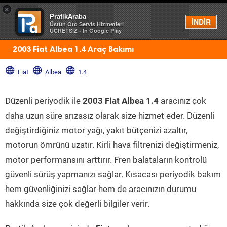
×
PratikAraba
Menü
İNDİR
Üstün Oto Servis Hizmetleri
ÜCRETSİZ - In Google Play
2003 Fiat Albea 1.4 Araç Bakımı
Fiat
Albea
1.4
Düzenli periyodik ile
2003 Fiat Albea 1.4
aracınız çok
daha uzun süre arızasız olarak size hizmet eder. Düzenli
değiştirdiğiniz motor yağı, yakıt bütçenizi azaltır,
motorun ömrünü uzatır. Kirli hava filtrenizi değiştirmeniz,
motor performansını arttırır. Fren balataların kontrolü
güvenli sürüş yapmanızı sağlar. Kısacası periyodik bakım
hem güvenliğinizi sağlar hem de aracınızın durumu
hakkında size çok değerli bilgiler verir.