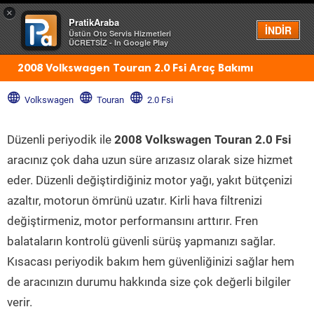
×
PratikAraba
Menü
İNDİR
Üstün Oto Servis Hizmetleri
ÜCRETSİZ - In Google Play
2008 Volkswagen Touran 2.0 Fsi Araç Bakımı
Volkswagen
Touran
2.0 Fsi
Düzenli periyodik ile
2008 Volkswagen Touran 2.0 Fsi
aracınız çok daha uzun süre arızasız olarak size hizmet
eder. Düzenli değiştirdiğiniz motor yağı, yakıt bütçenizi
azaltır, motorun ömrünü uzatır. Kirli hava filtrenizi
değiştirmeniz, motor performansını arttırır. Fren
balataların kontrolü güvenli sürüş yapmanızı sağlar.
Kısacası periyodik bakım hem güvenliğinizi sağlar hem
de aracınızın durumu hakkında size çok değerli bilgiler
verir.