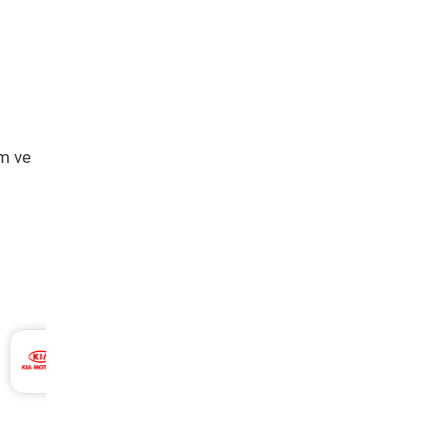
ım ve
Bmw 5 Serisi Periyodik Bakım 10.343 TL
2016 Model 525d Xdrive Motor