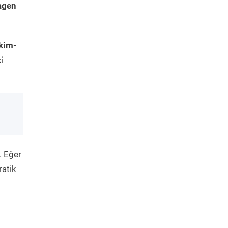
agen
kim-
i
. Eğer
ratik