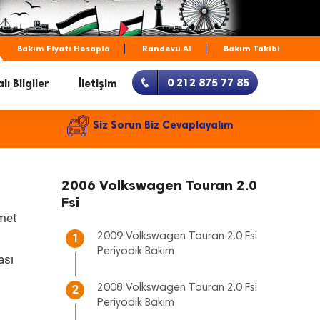
Bakım Fiyatı Hesapla
Randevu Al
Bakım Takibi
0 212 875 77 85
lı Bilgiler
İletişim
Siz Sorun Biz Cevaplayalım
2006 Volkswagen Touran 2.0
Fsi
zmet
2009 Volkswagen Touran 2.0 Fsi
1
Periyodik Bakım
ası
2008 Volkswagen Touran 2.0 Fsi
2
Periyodik Bakım