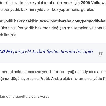
ömrünü uzatmak ve yakıt israfını önlemek için
2006 Volksw
 periyodik bakımını yılda bir kez yaptırmanız gerekir.
eriyodik bakım takibini
www.pratikaraba.com/periyodik-ba
tülersiniz. Periyodik bakımda değişen malzemeleri ve sonrak
ilirsiniz.
0 Fsi
periyodik bakım fiyatını hemen hesapla
”
diği halde aracınızın yeni bir motor yağına ihtiyacı olabilir
ğınızı düşünüyorsanız Pratik Araba ekibini aramanızı yâda P
an daha gürültülü çalışıyorsa