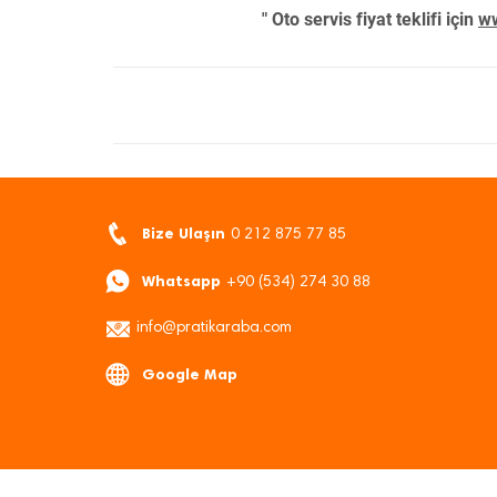
" Oto servis fiyat teklifi için
ww
Bize Ulaşın
0 212 875 77 85
Whatsapp
+90 (534) 274 30 88
info@pratikaraba.com
Google Map