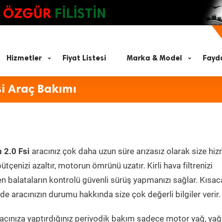
ÖZGÜR
FİLİSTİN
Hizmetler
Fiyat Listesi
Marka & Model
Fayda
i Araç Bakımı
 2.0 Fsi
aracınız çok daha uzun süre arızasız olarak size hi
ütçenizi azaltır, motorun ömrünü uzatır. Kirli hava filtrenizi
en balataların kontrolü güvenli sürüş yapmanızı sağlar. Kısac
e aracınızın durumu hakkında size çok değerli bilgiler verir.
cınıza yaptırdığınız periyodik bakım sadece motor yağ, yağ