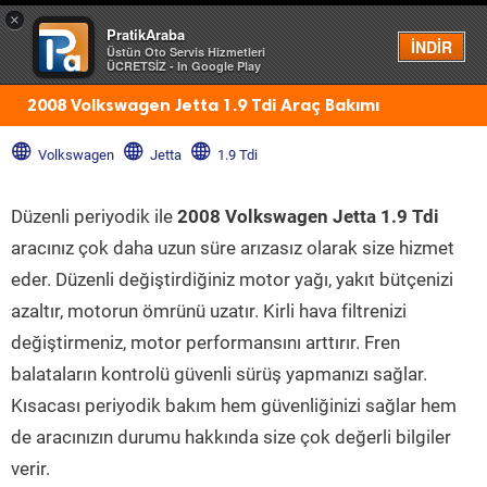
×
PratikAraba
Menü
İNDİR
Üstün Oto Servis Hizmetleri
ÜCRETSİZ - In Google Play
2008 Volkswagen Jetta 1.9 Tdi Araç Bakımı
Volkswagen
Jetta
1.9 Tdi
Düzenli periyodik ile
2008 Volkswagen Jetta 1.9 Tdi
aracınız çok daha uzun süre arızasız olarak size hizmet
eder. Düzenli değiştirdiğiniz motor yağı, yakıt bütçenizi
azaltır, motorun ömrünü uzatır. Kirli hava filtrenizi
değiştirmeniz, motor performansını arttırır. Fren
balataların kontrolü güvenli sürüş yapmanızı sağlar.
Kısacası periyodik bakım hem güvenliğinizi sağlar hem
de aracınızın durumu hakkında size çok değerli bilgiler
verir.