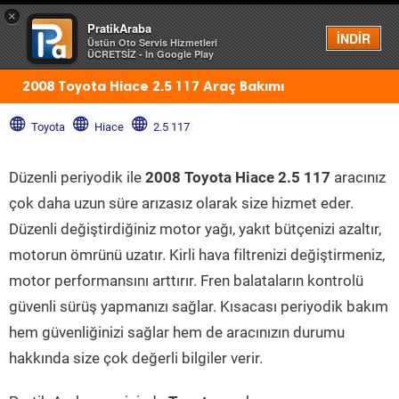
×
PratikAraba
Menü
İNDİR
Üstün Oto Servis Hizmetleri
ÜCRETSİZ - In Google Play
2008 Toyota Hiace 2.5 117 Araç Bakımı
Toyota
Hiace
2.5 117
Düzenli periyodik ile
2008 Toyota Hiace 2.5 117
aracınız
çok daha uzun süre arızasız olarak size hizmet eder.
Düzenli değiştirdiğiniz motor yağı, yakıt bütçenizi azaltır,
motorun ömrünü uzatır. Kirli hava filtrenizi değiştirmeniz,
motor performansını arttırır. Fren balataların kontrolü
güvenli sürüş yapmanızı sağlar. Kısacası periyodik bakım
hem güvenliğinizi sağlar hem de aracınızın durumu
hakkında size çok değerli bilgiler verir.