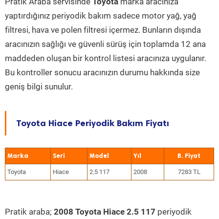
Pratik Araba servisinde
Toyota
marka aracınıza
yaptırdığınız periyodik bakım sadece motor yağ, yağ
filtresi, hava ve polen filtresi içermez. Bunların dışında
aracınızın sağlığı ve güvenli sürüş için toplamda 12 ana
maddeden oluşan bir kontrol listesi aracınıza uygulanır.
Bu kontroller sonucu aracınızın durumu hakkında size
geniş bilgi sunulur.
Toyota Hiace Periyodik Bakım Fiyatı
Marka
Seri
Model
Yıl
Toyota
Hiace
2.5 117
2008
7283 TL
Pratik araba;
2008 Toyota Hiace 2.5 117
periyodik