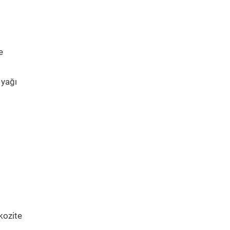
e
 yağı
kozite