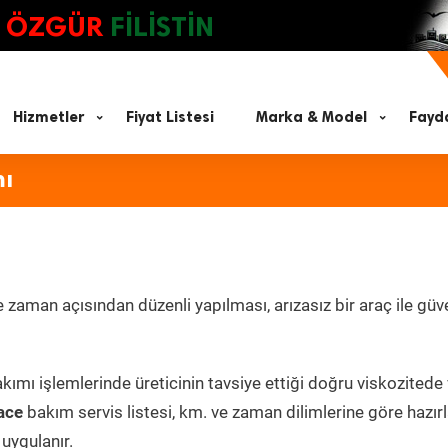
ÖZGÜR
FİLİSTİN
Hizmetler
Fiyat Listesi
Marka & Model
Fayda
mı
zaman açısından düzenli yapılması, arızasız bir araç ile güve
kımı işlemlerinde üreticinin tavsiye ettiği doğru viskozitede
ace
bakım servis listesi, km. ve zaman dilimlerine göre hazı
 uygulanır.