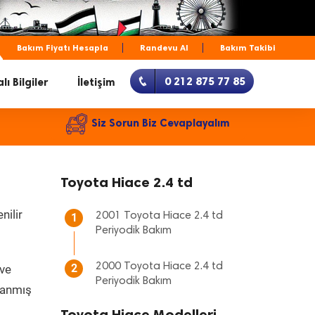
Bakım Fiyatı Hesapla
Randevu Al
Bakım Takibi
0 212 875 77 85
lı Bilgiler
İletişim
Siz Sorun Biz Cevaplayalım
Toyota Hiace 2.4 td
nilir
2001 Toyota Hiace 2.4 td
1
Periyodik Bakım
2000 Toyota Hiace 2.4 td
2
 ve
Periyodik Bakım
rlanmış
Toyota Hiace Modelleri