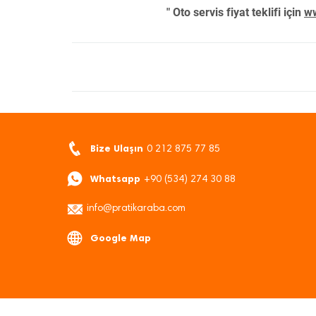
" Oto servis fiyat teklifi için
ww
Bize Ulaşın
0 212 875 77 85
Whatsapp
+90 (534) 274 30 88
info@pratikaraba.com
Google Map