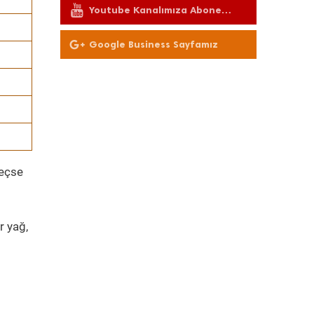
Youtube Kanalımıza Abone
Olun
Google Business Sayfamız
geçse
r yağ,