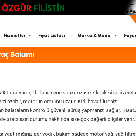
ÖZGÜR
FİLİSTİN
Hizmetler
Fiyat Listesi
Marka & Model
Fayda
raç Bakımı
5 XT
aracınız çok daha uzun süre arızasız olarak size hizmet 
zi azaltır, motorun ömrünü uzatır. Kirli hava filtrenizi
en balataların kontrolü güvenli sürüş yapmanızı sağlar. Kısac
e aracınızın durumu hakkında size çok değerli bilgiler verir.
 yaptırdığınız periyodik bakım sadece motor yağ, yağ filtres