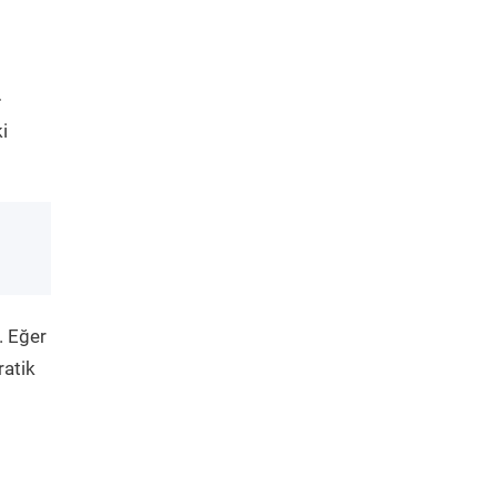
-
i
. Eğer
ratik