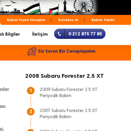
Bakım Fiyatı Hesapla
Randevu Al
Bakım Takibi
0 212 875 77 85
lı Bilgiler
İletişim
Siz Sorun Biz Cevaplayalım
2008 Subaru Forester 2.5 XT
eder.
2009 Subaru Forester 2.5 XT
1
Periyodik Bakım
ası
2007 Subaru Forester 2.5 XT
3
Periyodik Bakım
i,