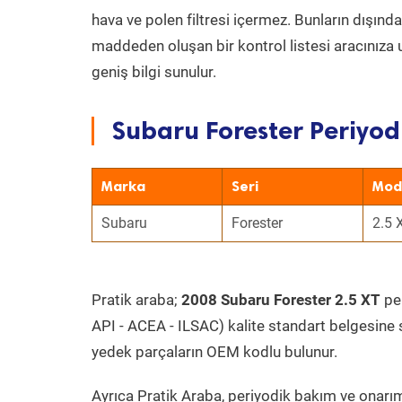
hava ve polen filtresi içermez. Bunların dışınd
maddeden oluşan bir kontrol listesi aracınıza 
geniş bilgi sunulur.
Subaru Forester Periyod
Marka
Seri
Mod
Subaru
Forester
2.5 
Pratik araba;
2008 Subaru Forester 2.5 XT
per
API - ACEA - ILSAC) kalite standart belgesine 
yedek parçaların OEM kodlu bulunur.
Ayrıca Pratik Araba, periyodik bakım ve onarım