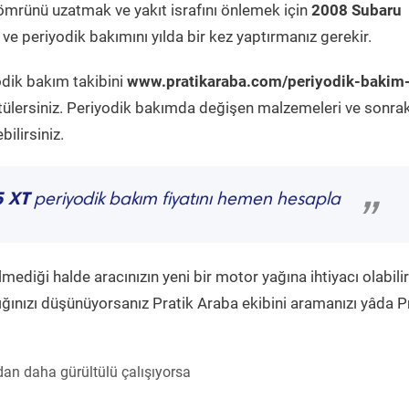
ömrünü uzatmak ve yakıt israfını önlemek için
2008 Subaru
ve periyodik bakımını yılda bir kez yaptırmanız gerekir.
odik bakım takibini
www.pratikaraba.com/periyodik-bakim
tülersiniz. Periyodik bakımda değişen malzemeleri ve sonrak
ilirsiniz.
5 XT
periyodik bakım fiyatını hemen hesapla
”
diği halde aracınızın yeni bir motor yağına ihtiyacı olabilir
ğınızı düşünüyorsanız Pratik Araba ekibini aramanızı yâda P
an daha gürültülü çalışıyorsa