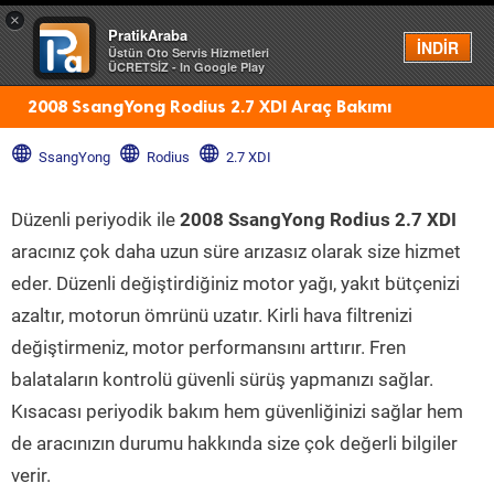
×
PratikAraba
Menü
İNDİR
Üstün Oto Servis Hizmetleri
ÜCRETSİZ - In Google Play
2008 SsangYong Rodius 2.7 XDI Araç Bakımı
SsangYong
Rodius
2.7 XDI
Düzenli periyodik ile
2008 SsangYong Rodius 2.7 XDI
aracınız çok daha uzun süre arızasız olarak size hizmet
eder. Düzenli değiştirdiğiniz motor yağı, yakıt bütçenizi
azaltır, motorun ömrünü uzatır. Kirli hava filtrenizi
değiştirmeniz, motor performansını arttırır. Fren
balataların kontrolü güvenli sürüş yapmanızı sağlar.
Kısacası periyodik bakım hem güvenliğinizi sağlar hem
de aracınızın durumu hakkında size çok değerli bilgiler
verir.