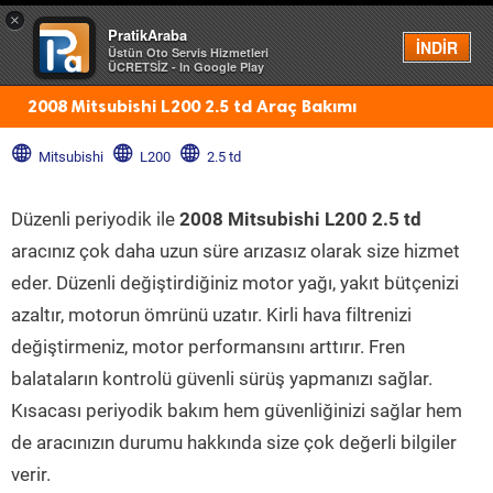
×
PratikAraba
Menü
İNDİR
Üstün Oto Servis Hizmetleri
ÜCRETSİZ - In Google Play
2008 Mitsubishi L200 2.5 td Araç Bakımı
Mitsubishi
L200
2.5 td
Düzenli periyodik ile
2008 Mitsubishi L200 2.5 td
aracınız çok daha uzun süre arızasız olarak size hizmet
eder. Düzenli değiştirdiğiniz motor yağı, yakıt bütçenizi
azaltır, motorun ömrünü uzatır. Kirli hava filtrenizi
değiştirmeniz, motor performansını arttırır. Fren
balataların kontrolü güvenli sürüş yapmanızı sağlar.
Kısacası periyodik bakım hem güvenliğinizi sağlar hem
de aracınızın durumu hakkında size çok değerli bilgiler
verir.