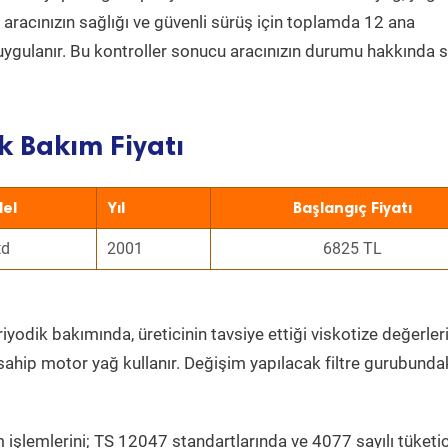
a aracınızın sağlığı ve güvenli sürüş için toplamda 12 ana
uygulanır. Bu kontroller sonucu aracınızın durumu hakkında s
k Bakım Fiyatı
el
Yıl
Başlangıç Fiyatı
td
2001
6825 TL
iyodik bakımında, üreticinin tavsiye ettiği viskotize değerleri
sahip motor yağ kullanır. Değişim yapılacak filtre gurubunda
 işlemlerini; TS 12047 standartlarında ve 4077 sayılı tüketic