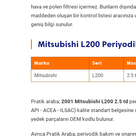
hava ve polen filtresi içermez. Bunların dışınd
maddeden oluşan bir kontrol listesi aracınıza 
geniş bilgi sunulur.
Mitsubishi L200 Periyodi
Marka
Seri
Mod
Mitsubishi
L200
2.5 
Pratik araba;
2001 Mitsubishi L200 2.5 td
per
API - ACEA - ILSAC) kalite standart belgesine 
yedek parçaların OEM kodlu bulunur.
Ayrıca Pratik Araba, periyodik bakım ve onarım