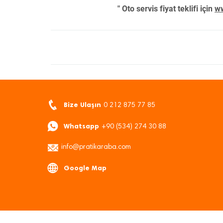
" Oto servis fiyat teklifi için
ww
Bize Ulaşın
0 212 875 77 85
Whatsapp
+90 (534) 274 30 88
info@pratikaraba.com
Google Map