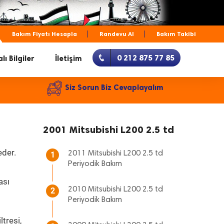
Bakım Fiyatı Hesapla
Randevu Al
Bakım Takibi
0 212 875 77 85
lı Bilgiler
İletişim
Siz Sorun Biz Cevaplayalım
2001 Mitsubishi L200 2.5 td
eder.
2011 Mitsubishi L200 2.5 td
1
Periyodik Bakım
ası
2010 Mitsubishi L200 2.5 td
2
Periyodik Bakım
tresi,