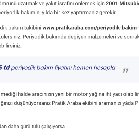
ömrünü uzatmak ve yakıt israfını önlemek için
2001 Mitsubi
eriyodik bakımını yılda bir kez yaptırmanız gerekir.
odik bakım takibini
www.pratikaraba.com/periyodik-bakim-
tülersiniz. Periyodik bakımda değişen malzemeleri ve sonrak
ilirsiniz.
5 td
periyodik bakım fiyatını hemen hesapla
”
diği halde aracınızın yeni bir motor yağına ihtiyacı olabilir
ğınızı düşünüyorsanız Pratik Araba ekibini aramanızı yâda P
an daha gürültülü çalışıyorsa