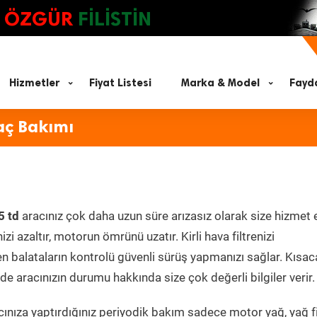
ÖZGÜR
FİLİSTİN
Hizmetler
Fiyat Listesi
Marka & Model
Fayda
aç Bakımı
5 td
aracınız çok daha uzun süre arızasız olarak size hizmet 
zi azaltır, motorun ömrünü uzatır. Kirli hava filtrenizi
en balataların kontrolü güvenli sürüş yapmanızı sağlar. Kısac
e aracınızın durumu hakkında size çok değerli bilgiler verir.
nıza yaptırdığınız periyodik bakım sadece motor yağ, yağ fil