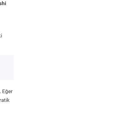
shi
i
. Eğer
ratik