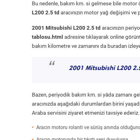
Bu nedenle, bakım km. si gelmese bile motor 
L200 2.5 td
aracınızın motor yağ değişimi ve p
2001 Mitsubishi L200 2.5 td
aracınızın periy
tablosu.html
adresine tıklayarak online görün
bakım kilometre ve zamanını da buradan izleyeb
“
2001 Mitsubishi L200 2.
Bazen, periyodik bakım km. si yâda zamanı gelme
aracınızda aşağıdaki durumlardan birini yaşadı
Araba servisini ziyaret etmenizi tavsiye ederiz.
Aracın motoru rolanti ve sürüş anında olduğund
Aracın motorunda bir tıkırtı sesi duyulursa