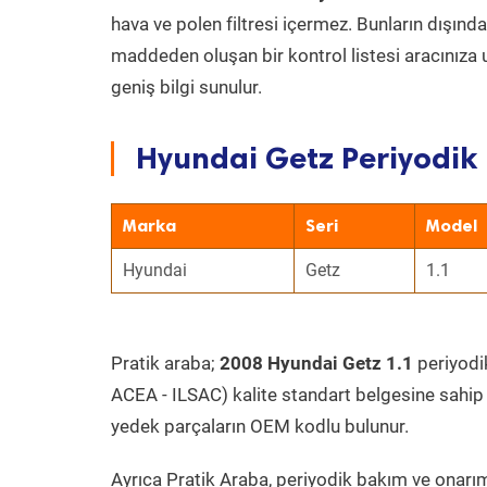
hava ve polen filtresi içermez. Bunların dışınd
maddeden oluşan bir kontrol listesi aracınıza 
geniş bilgi sunulur.
Hyundai Getz Periyodik 
Marka
Seri
Model
Hyundai
Getz
1.1
Pratik araba;
2008 Hyundai Getz 1.1
periyodik
ACEA - ILSAC) kalite standart belgesine sahip
yedek parçaların OEM kodlu bulunur.
Ayrıca Pratik Araba, periyodik bakım ve onarım