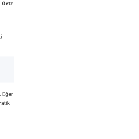
 Getz
i
. Eğer
ratik