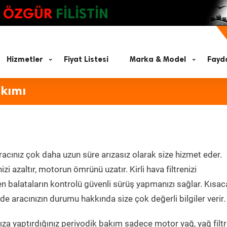
ÖZGÜR
FİLİSTİN
Hizmetler
Fiyat Listesi
Marka & Model
Fayda
akımı
acınız çok daha uzun süre arızasız olarak size hizmet eder.
zi azaltır, motorun ömrünü uzatır. Kirli hava filtrenizi
en balataların kontrolü güvenli sürüş yapmanızı sağlar. Kısac
e aracınızın durumu hakkında size çok değerli bilgiler verir.
za yaptırdığınız periyodik bakım sadece motor yağ, yağ filtr