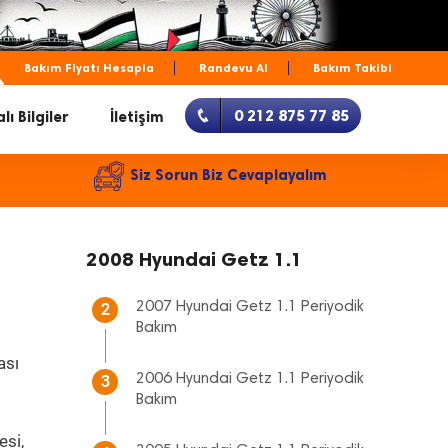
Bakım Fiyatı Hesapla
Randevu Al
Bakım Takibi
0 212 875 77 85
lı Bilgiler
İletişim
Siz Sorun Biz Cevaplayalım
2008 Hyundai Getz 1.1
2007 Hyundai Getz 1.1 Periyodik
2
Bakım
ası
2006 Hyundai Getz 1.1 Periyodik
3
Bakım
esi,