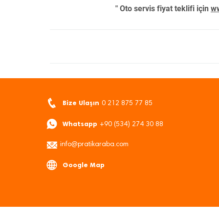
" Oto servis fiyat teklifi için
ww
Bize Ulaşın
0 212 875 77 85
Whatsapp
+90 (534) 274 30 88
info@pratikaraba.com
Google Map