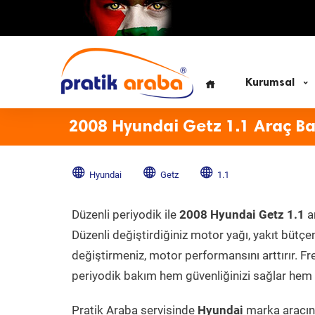
Kurumsal
2008 Hyundai Getz 1.1 Araç B
Hyundai
Getz
1.1
Düzenli periyodik ile
2008 Hyundai Getz 1.1
ar
Düzenli değiştirdiğiniz motor yağı, yakıt bütçeni
değiştirmeniz, motor performansını arttırır. Fr
periyodik bakım hem güvenliğinizi sağlar hem d
Pratik Araba servisinde
Hyundai
marka aracını