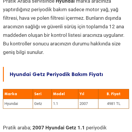
Pratik Araba servisinde
Hyundai
marka aracınıza
yaptırdığınız periyodik bakım sadece motor yağ, yağ
filtresi, hava ve polen filtresi içermez. Bunların dışında
aracınızın sağlığı ve güvenli sürüş için toplamda 12 ana
maddeden oluşan bir kontrol listesi aracınıza uygulanır.
Bu kontroller sonucu aracınızın durumu hakkında size
geniş bilgi sunulur.
Hyundai Getz Periyodik Bakım Fiyatı
Marka
Seri
Model
Yıl
Hyundai
Getz
1.1
2007
4981 TL
Pratik araba;
2007 Hyundai Getz 1.1
periyodik