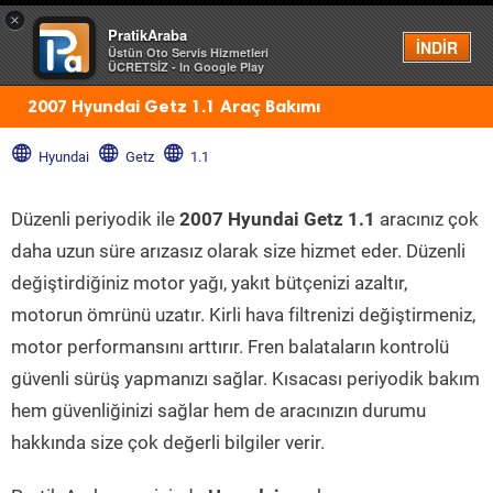
×
PratikAraba
Menü
İNDİR
Üstün Oto Servis Hizmetleri
ÜCRETSİZ - In Google Play
2007 Hyundai Getz 1.1 Araç Bakımı
Hyundai
Getz
1.1
Düzenli periyodik ile
2007 Hyundai Getz 1.1
aracınız çok
daha uzun süre arızasız olarak size hizmet eder. Düzenli
değiştirdiğiniz motor yağı, yakıt bütçenizi azaltır,
motorun ömrünü uzatır. Kirli hava filtrenizi değiştirmeniz,
motor performansını arttırır. Fren balataların kontrolü
güvenli sürüş yapmanızı sağlar. Kısacası periyodik bakım
hem güvenliğinizi sağlar hem de aracınızın durumu
hakkında size çok değerli bilgiler verir.