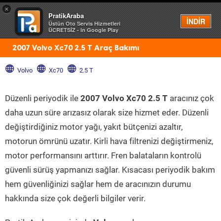
×
PratikAraba
Menü
İNDİR
Üstün Oto Servis Hizmetleri
ÜCRETSİZ - In Google Play
2007 Volvo Xc70 2.5 T Araç Bakımı
Volvo
Xc70
2.5 T
Düzenli periyodik ile
2007 Volvo Xc70 2.5 T
aracınız çok
daha uzun süre arızasız olarak size hizmet eder. Düzenli
değiştirdiğiniz motor yağı, yakıt bütçenizi azaltır,
motorun ömrünü uzatır. Kirli hava filtrenizi değiştirmeniz,
motor performansını arttırır. Fren balataların kontrolü
güvenli sürüş yapmanızı sağlar. Kısacası periyodik bakım
hem güvenliğinizi sağlar hem de aracınızın durumu
hakkında size çok değerli bilgiler verir.