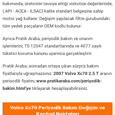
bakımında, üreticinin tavsiye ettiği viskotize değerlerinde,
( API - ACEA - ILSAC) kalite standart belgesine sahip
motor yağ kullanır. Değişim yapılacak filtre gurubundaki
tüm yedek parçaların OEM kodlu bulunur.
Ayrıca Pratik Araba, periyodik bakım ve onarım
işlemlerini; TS 12047 standartlarında ve 4077 sayılı
tüketici koruma kanunu uyarınca gerçekleştirir.
Pratik Araba, sonradan ortaya çıkan sürpriz bakım
fiyatlarıyla uğraşmazsınız.
2007 Volvo Xc70 2.5 T
aracın
periyodik fiyatını,
www.pratikaraba.com/periyodik-
bakim.html'ye
tıklayarak hesaplayabilirsiniz.
Volvo Xc70 Periyodik Bakım Değişim ve
Kontrol Noktaları