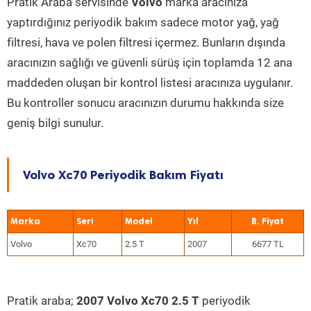
Pratik Araba servisinde
Volvo
marka aracınıza
yaptırdığınız periyodik bakım sadece motor yağ, yağ
filtresi, hava ve polen filtresi içermez. Bunların dışında
aracınızın sağlığı ve güvenli sürüş için toplamda 12 ana
maddeden oluşan bir kontrol listesi aracınıza uygulanır.
Bu kontroller sonucu aracınızın durumu hakkında size
geniş bilgi sunulur.
Volvo Xc70 Periyodik Bakım Fiyatı
Marka
Seri
Model
Yıl
Volvo
Xc70
2.5 T
2007
6677 TL
Pratik araba;
2007 Volvo Xc70 2.5 T
periyodik