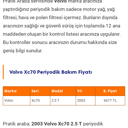
Pratik Araba servisinde
Volvo
marka aracınıza
yaptırdığınız periyodik bakım sadece motor yağ, yağ
filtresi, hava ve polen filtresi içermez. Bunların dışında
aracınızın sağlığı ve güvenli sürüş için toplamda 12 ana
maddeden oluşan bir kontrol listesi aracınıza uygulanır.
Bu kontroller sonucu aracınızın durumu hakkında size
geniş bilgi sunulur.
Volvo Xc70 Periyodik Bakım Fiyatı
Marka
Seri
Model
Yıl
Volvo
Xc70
2.5 T
2003
6677 TL
Pratik araba;
2003 Volvo Xc70 2.5 T
periyodik