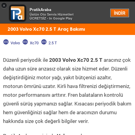
×
PratikAraba
Menü
İNDİR
Üstün Oto Servis Hizmetleri
ÜCRETSİZ - In Google Play
2003 Volvo Xc70 2.5 T Araç Bakımı
Volvo
Xc70
2.5 T
Düzenli periyodik ile
2003 Volvo Xc70 2.5 T
aracınız çok
daha uzun süre arızasız olarak size hizmet eder. Düzenli
değiştirdiğiniz motor yağı, yakıt bütçenizi azaltır,
motorun ömrünü uzatır. Kirli hava filtrenizi değiştirmeniz,
motor performansını arttırır. Fren balataların kontrolü
güvenli sürüş yapmanızı sağlar. Kısacası periyodik bakım
hem güvenliğinizi sağlar hem de aracınızın durumu
hakkında size çok değerli bilgiler verir.