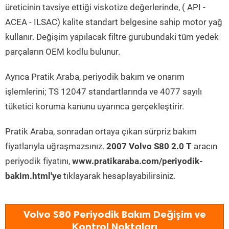
üreticinin tavsiye ettiği viskotize değerlerinde, ( API -
ACEA - ILSAC) kalite standart belgesine sahip motor yağ
kullanır. Değişim yapılacak filtre gurubundaki tüm yedek
parçaların OEM kodlu bulunur.
Ayrıca Pratik Araba, periyodik bakım ve onarım
işlemlerini; TS 12047 standartlarında ve 4077 sayılı
tüketici koruma kanunu uyarınca gerçekleştirir.
Pratik Araba, sonradan ortaya çıkan sürpriz bakım
fiyatlarıyla uğraşmazsınız.
2007 Volvo S80 2.0 T
aracın
periyodik fiyatını,
www.pratikaraba.com/periyodik-
bakim.html'ye
tıklayarak hesaplayabilirsiniz.
Volvo S80 Periyodik Bakım Değişim ve
Kontrol Noktaları