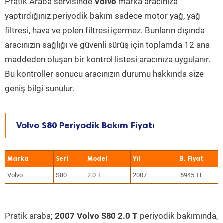
Pratik Araba servisinde
Volvo
marka aracınıza
yaptırdığınız periyodik bakım sadece motor yağ, yağ
filtresi, hava ve polen filtresi içermez. Bunların dışında
aracınızın sağlığı ve güvenli sürüş için toplamda 12 ana
maddeden oluşan bir kontrol listesi aracınıza uygulanır.
Bu kontroller sonucu aracınızın durumu hakkında size
geniş bilgi sunulur.
Volvo S80 Periyodik Bakım Fiyatı
Marka
Seri
Model
Yıl
Volvo
S80
2.0 T
2007
5945 TL
Pratik araba;
2007 Volvo S80 2.0 T
periyodik bakımında,