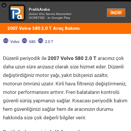
×
PratikAraba
Menü
İNDİR
Üstün Oto Servis Hizmetleri
ÜCRETSİZ - In Google Play
2007 Volvo S80 2.0 T Araç Bakımı
Volvo
S80
2.0 T
Düzenli periyodik ile
2007 Volvo S80 2.0 T
aracınız çok
daha uzun süre arızasız olarak size hizmet eder. Düzenli
değiştirdiğiniz motor yağı, yakıt bütçenizi azaltır,
motorun ömrünü uzatır. Kirli hava filtrenizi değiştirmeniz,
motor performansını arttırır. Fren balataların kontrolü
güvenli sürüş yapmanızı sağlar. Kısacası periyodik bakım
hem güvenliğinizi sağlar hem de aracınızın durumu
hakkında size çok değerli bilgiler verir.