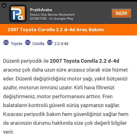
×
PratikAraba
Menü
İNDİR
Üstün Oto Servis Hizmetleri
ÜCRETSİZ - In Google Play
2007 Toyota Corolla 2.2 d-4d Araç Bakımı
Toyota
Corolla
2.2 d-4d
Düzenli periyodik ile
2007 Toyota Corolla 2.2 d-4d
aracınız çok daha uzun süre arızasız olarak size hizmet
eder. Düzenli değiştirdiğiniz motor yağı, yakıt bütçenizi
azaltır, motorun ömrünü uzatır. Kirli hava filtrenizi
değiştirmeniz, motor performansını arttırır. Fren
balataların kontrolü güvenli sürüş yapmanızı sağlar.
Kısacası periyodik bakım hem güvenliğinizi sağlar hem
de aracınızın durumu hakkında size çok değerli bilgiler
verir.