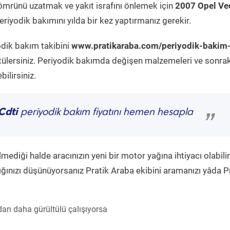
ömrünü uzatmak ve yakıt israfını önlemek için
2007 Opel Ve
riyodik bakımını yılda bir kez yaptırmanız gerekir.
odik bakım takibini
www.pratikaraba.com/periyodik-bakim
tülersiniz. Periyodik bakımda değişen malzemeleri ve sonrak
ilirsiniz.
Cdti
periyodik bakım fiyatını hemen hesapla
”
diği halde aracınızın yeni bir motor yağına ihtiyacı olabilir
ğınızı düşünüyorsanız Pratik Araba ekibini aramanızı yâda P
an daha gürültülü çalışıyorsa