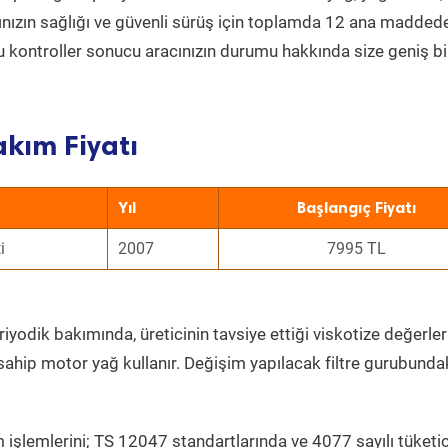
acınızın sağlığı ve güvenli sürüş için toplamda 12 ana madded
 Bu kontroller sonucu aracınızın durumu hakkında size geniş bi
akım Fiyatı
Yıl
Başlangıç Fiyatı
i
2007
7995 TL
iyodik bakımında, üreticinin tavsiye ettiği viskotize değerler
sahip motor yağ kullanır. Değişim yapılacak filtre gurubunda
 işlemlerini; TS 12047 standartlarında ve 4077 sayılı tüketic