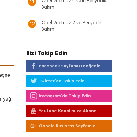
Opel Vectra 3.0 Cdti Periyodik
11
Bakım
Opel Vectra 3.2 v6 Periyodik
12
Bakım
Bizi Takip Edin
Facebook Sayfamızı Beğenin
geçse
Twitter'da Takip Edin
Instagram'da Takip Edin
r yağ,
Youtube Kanalımıza Abone
Olun
Google Business Sayfamız