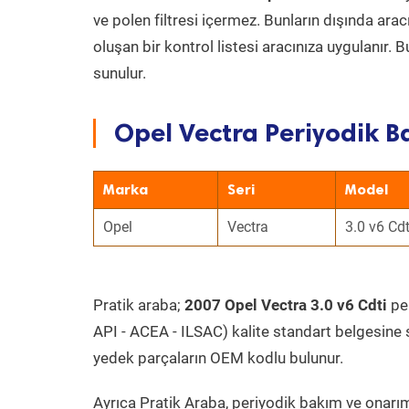
ve polen filtresi içermez. Bunların dışında ar
oluşan bir kontrol listesi aracınıza uygulanır.
sunulur.
Opel Vectra Periyodik B
Marka
Seri
Model
Opel
Vectra
3.0 v6 Cdt
Pratik araba;
2007 Opel Vectra 3.0 v6 Cdti
per
API - ACEA - ILSAC) kalite standart belgesine 
yedek parçaların OEM kodlu bulunur.
Ayrıca Pratik Araba, periyodik bakım ve onarım