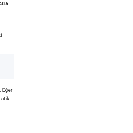
ctra
-
i
. Eğer
ratik