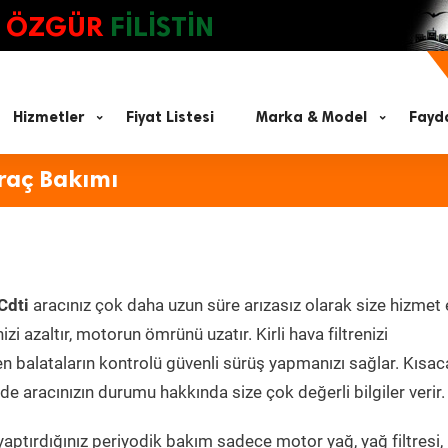
ÖZGÜR
FİLİSTİN
Hizmetler
Fiyat Listesi
Marka & Model
Fayda
Araç Bakımı
Cdti
aracınız çok daha uzun süre arızasız olarak size hizmet 
zi azaltır, motorun ömrünü uzatır. Kirli hava filtrenizi
en balataların kontrolü güvenli sürüş yapmanızı sağlar. Kısac
e aracınızın durumu hakkında size çok değerli bilgiler verir.
aptırdığınız periyodik bakım sadece motor yağ, yağ filtresi,