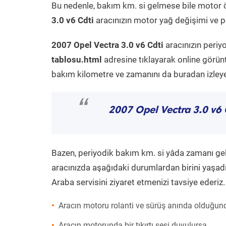
Bu nedenle, bakım km. si gelmese bile motor 
3.0 v6 Cdti
aracınızın motor yağ değişimi ve pe
2007 Opel Vectra 3.0 v6 Cdti
aracınızın periy
tablosu.html
adresine tıklayarak online görün
bakım kilometre ve zamanını da buradan izleyeb
“
2007 Opel Vectra 3.0 v6 
Bazen, periyodik bakım km. si yâda zamanı gelme
aracınızda aşağıdaki durumlardan birini yaşadı
Araba servisini ziyaret etmenizi tavsiye ederiz.
Aracın motoru rolanti ve sürüş anında olduğund
Aracın motorunda bir tıkırtı sesi duyulursa