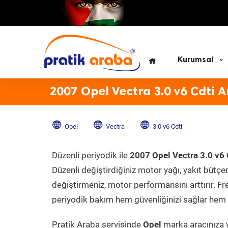
Kurumsal
2007 Opel Vectra 3.0 v6 Cdti 
Opel
Vectra
3.0 v6 Cdti
Düzenli periyodik ile
2007 Opel Vectra 3.0 v6 
Düzenli değiştirdiğiniz motor yağı, yakıt bütçeni
değiştirmeniz, motor performansını arttırır. Fr
periyodik bakım hem güvenliğinizi sağlar hem d
Pratik Araba servisinde
Opel
marka aracınıza y