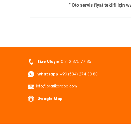
" Oto servis fiyat teklifi için
ww
Bize Ulaşın
0 212 875 77 85
Whatsapp
+90 (534) 274 30 88
info@pratikaraba.com
Google Map