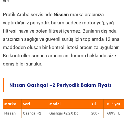
verir.
Pratik Araba servisinde
Nissan
marka aracınıza
yaptırdığınız periyodik bakım sadece motor yağ, yağ
filtresi, hava ve polen filtresi içermez. Bunların dışında
aracınızın sağlığı ve güvenli sürüş için toplamda 12 ana
maddeden oluşan bir kontrol listesi aracınıza uygulanır.
Bu kontroller sonucu aracınızın durumu hakkında size
geniş bilgi sunulur.
Nissan Qashqai +2 Periyodik Bakım Fiyatı
Marka
Seri
Model
Yıl
Nissan
Qashqai +2
Qashqai +2 2.0 Dci
2007
6895 TL