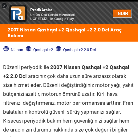
×
PratikAraba
Menü
İNDİR
Üstün Oto Servis Hizmetleri
ÜCRETSİZ - In Google Play
2007 Nissan Qashqai +2 Qashqai +2 2.0 Dci Araç
Bakımı
Nissan
Qashqai +2
Qashqai +2 2.0 Dci
Düzenli periyodik ile
2007 Nissan Qashqai +2 Qashqai
+2 2.0 Dci
aracınız çok daha uzun süre arızasız olarak
size hizmet eder. Düzenli değiştirdiğiniz motor yağı, yakıt
bütçenizi azaltır, motorun ömrünü uzatır. Kirli hava
filtrenizi değiştirmeniz, motor performansını arttırır. Fren
balataların kontrolü güvenli sürüş yapmanızı sağlar.
Kısacası periyodik bakım hem güvenliğinizi sağlar hem
de aracınızın durumu hakkında size çok değerli bilgiler