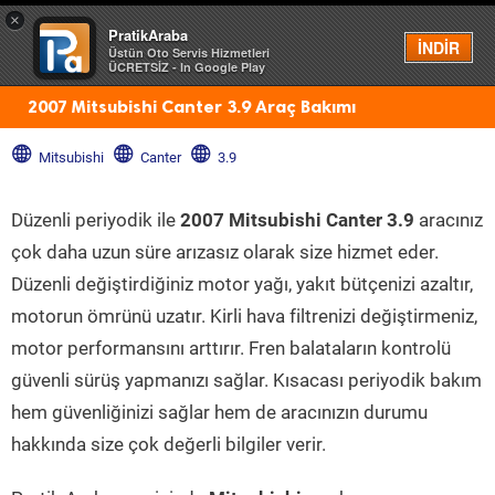
×
PratikAraba
Menü
İNDİR
Üstün Oto Servis Hizmetleri
ÜCRETSİZ - In Google Play
2007 Mitsubishi Canter 3.9 Araç Bakımı
Mitsubishi
Canter
3.9
Düzenli periyodik ile
2007 Mitsubishi Canter 3.9
aracınız
çok daha uzun süre arızasız olarak size hizmet eder.
Düzenli değiştirdiğiniz motor yağı, yakıt bütçenizi azaltır,
motorun ömrünü uzatır. Kirli hava filtrenizi değiştirmeniz,
motor performansını arttırır. Fren balataların kontrolü
güvenli sürüş yapmanızı sağlar. Kısacası periyodik bakım
hem güvenliğinizi sağlar hem de aracınızın durumu
hakkında size çok değerli bilgiler verir.