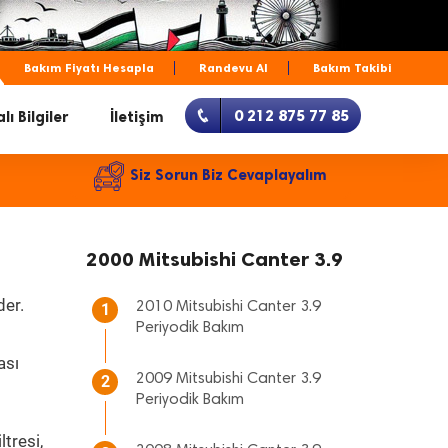
Bakım Fiyatı Hesapla
Randevu Al
Bakım Takibi
0 212 875 77 85
lı Bilgiler
İletişim
Siz Sorun Biz Cevaplayalım
2000 Mitsubishi Canter 3.9
der.
2010 Mitsubishi Canter 3.9
1
Periyodik Bakım
ası
2009 Mitsubishi Canter 3.9
2
Periyodik Bakım
tresi,