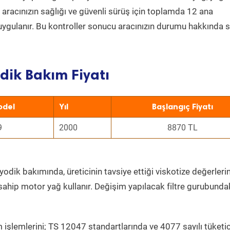
a aracınızın sağlığı ve güvenli sürüş için toplamda 12 ana
uygulanır. Bu kontroller sonucu aracınızın durumu hakkında s
dik Bakım Fiyatı
odel
Yıl
Başlangıç Fiyatı
9
2000
8870 TL
yodik bakımında, üreticinin tavsiye ettiği viskotize değerlerin
sahip motor yağ kullanır. Değişim yapılacak filtre gurubunda
 işlemlerini; TS 12047 standartlarında ve 4077 sayılı tüketic