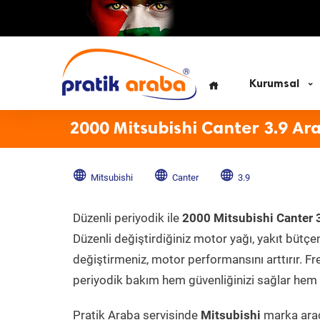
Kurumsal
2000 Mitsubishi Canter 3.9 Ar
Mitsubishi
Canter
3.9
Düzenli periyodik ile
2000 Mitsubishi Canter 
Düzenli değiştirdiğiniz motor yağı, yakıt bütçeni
değiştirmeniz, motor performansını arttırır. Fr
periyodik bakım hem güvenliğinizi sağlar hem d
Pratik Araba servisinde
Mitsubishi
marka aracı