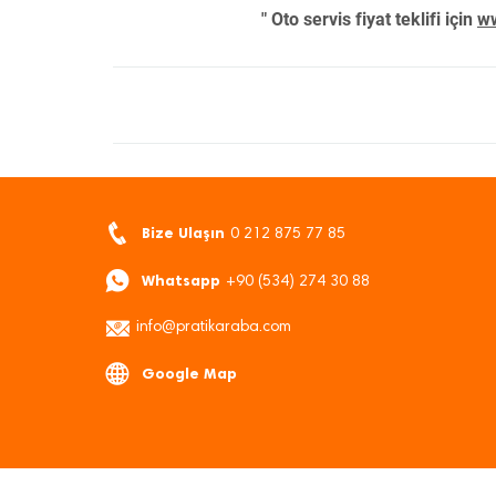
" Oto servis fiyat teklifi için
ww
Bize Ulaşın
0 212 875 77 85
Whatsapp
+90 (534) 274 30 88
info@pratikaraba.com
Google Map