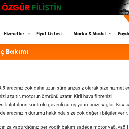
ÖZGÜR
FİLİSTİN
Hizmetler
Fiyat Listesi
Marka & Model
Fayda
aç Bakımı
3.9
aracınız çok daha uzun süre arızasız olarak size hizmet e
zi azaltır, motorun ömrünü uzatır. Kirli hava filtrenizi
en balataların kontrolü güvenli sürüş yapmanızı sağlar. Kısac
e aracınızın durumu hakkında size çok değerli bilgiler verir.
nıza yaptırdığınız periyodik bakım sadece motor yağ, yağ fil