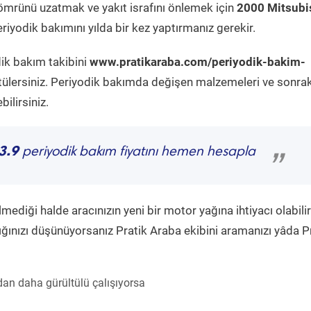
ömrünü uzatmak ve yakıt israfını önlemek için
2000 Mitsubi
iyodik bakımını yılda bir kez yaptırmanız gerekir.
dik bakım takibini
www.pratikaraba.com/periyodik-bakim-
tülersiniz. Periyodik bakımda değişen malzemeleri ve sonrak
ilirsiniz.
3.9
periyodik bakım fiyatını hemen hesapla
”
diği halde aracınızın yeni bir motor yağına ihtiyacı olabilir
ğınızı düşünüyorsanız Pratik Araba ekibini aramanızı yâda P
an daha gürültülü çalışıyorsa