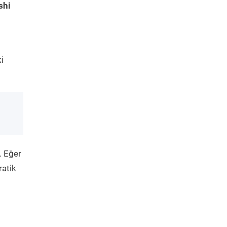
shi
i
. Eğer
ratik