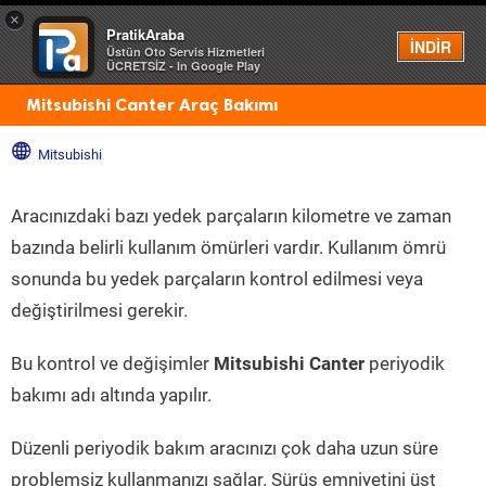
×
PratikAraba
Menü
İNDİR
Üstün Oto Servis Hizmetleri
ÜCRETSİZ - In Google Play
Mitsubishi Canter Araç Bakımı
Mitsubishi
Aracınızdaki bazı yedek parçaların kilometre ve zaman
bazında belirli kullanım ömürleri vardır. Kullanım ömrü
sonunda bu yedek parçaların kontrol edilmesi veya
değiştirilmesi gerekir.
Bu kontrol ve değişimler
Mitsubishi Canter
periyodik
bakımı adı altında yapılır.
Düzenli periyodik bakım aracınızı çok daha uzun süre
problemsiz kullanmanızı sağlar. Sürüş emniyetini üst