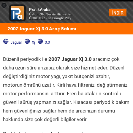
×
PratikAraba
Menü
İNDİR
Üstün Oto Servis Hizmetleri
ÜCRETSİZ - In Google Play
2007 Jaguar Xj 3.0 Araç Bakımı
Jaguar
Xj
3.0
Düzenli periyodik ile
2007 Jaguar Xj 3.0
aracınız çok
daha uzun süre arızasız olarak size hizmet eder. Düzenli
değiştirdiğiniz motor yağı, yakıt bütçenizi azaltır,
motorun ömrünü uzatır. Kirli hava filtrenizi değiştirmeniz,
motor performansını arttırır. Fren balataların kontrolü
güvenli sürüş yapmanızı sağlar. Kısacası periyodik bakım
hem güvenliğinizi sağlar hem de aracınızın durumu
hakkında size çok değerli bilgiler verir.