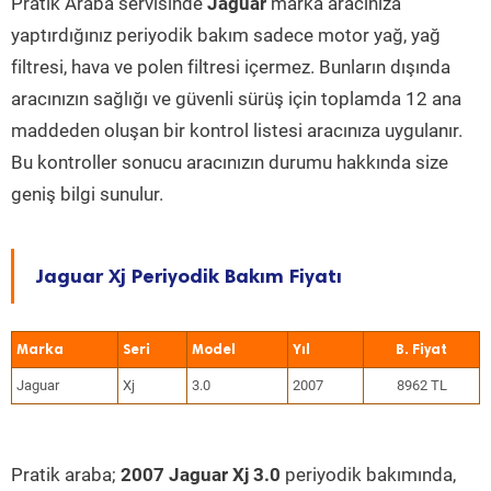
Pratik Araba servisinde
Jaguar
marka aracınıza
yaptırdığınız periyodik bakım sadece motor yağ, yağ
filtresi, hava ve polen filtresi içermez. Bunların dışında
aracınızın sağlığı ve güvenli sürüş için toplamda 12 ana
maddeden oluşan bir kontrol listesi aracınıza uygulanır.
Bu kontroller sonucu aracınızın durumu hakkında size
geniş bilgi sunulur.
Jaguar Xj Periyodik Bakım Fiyatı
Marka
Seri
Model
Yıl
Jaguar
Xj
3.0
2007
8962 TL
Pratik araba;
2007 Jaguar Xj 3.0
periyodik bakımında,