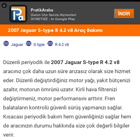
×
PratikAraba
Menü
İNDİR
Üstün Oto Servis Hizmetleri
ÜCRETSİZ - In Google Play
2007 Jaguar S-type R 4.2 v8 Araç Bakımı
Jaguar
S-type
R 4.2 v8
Düzenli periyodik ile
2007 Jaguar S-type R 4.2 v8
aracınız çok daha uzun süre arızasız olarak size hizmet
eder. Düzenli değiştirdiğiniz motor yağı, yakıt bütçenizi
azaltır, motorun ömrünü uzatır. Kirli hava filtrenizi
değiştirmeniz, motor performansını arttırır. Fren
balataların kontrolü güvenli sürüş yapmanızı sağlar.
Kısacası periyodik bakım hem güvenliğinizi sağlar hem
de aracınızın durumu hakkında size çok değerli bilgiler
verir.